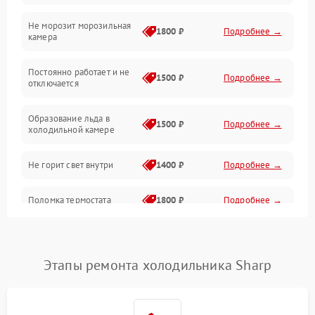
Не морозит морозильная
Дренаж
1800 ₽
Подробнее →
камера
Оттайка
Постоянно работает и не
1500 ₽
Подробнее →
отключается
Программное обеспечение
Образование льда в
1500 ₽
Подробнее →
холодильной камере
Не горит свет внутри
1400 ₽
Подробнее →
Поломка термостата
1800 ₽
Подробнее →
Не работает вентилятор
1800 ₽
Подробнее →
Этапы ремонта холодильника Sharp
Поломка системы No Frost
2600 ₽
Подробнее →
Образование конденсата
1800 ₽
Подробнее →