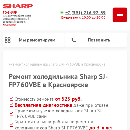
+7 (391) 216-92-39
FIX-SHARP
Ремонт устройств Sharp
Ежедневно, с 10:00 до 20:00
Специализированный
cервисный центр г.
Красноярск
Мы ремонтируем
Позвонить
ярске
Ремонт холодильника Sharp SJ-FP760VBE в Красноярске
Ремонт холодильника Sharp SJ-
FP760VBE в Красноярске
от 525 руб.
Стоимость ремонта
Ремонт микроволновых печей Sharp
Ремонт посудомоечных машин Sharp
Ремонт стиральных машин Sharp
Бесплатная диагностика
даже при отказе
Привезем и увезем холодильник Sharp SJ-
FP760VBE сами
Гарантия на наши работы по ремонту
до 3-х лет
холодильников Sharp SJ-FP760VBE