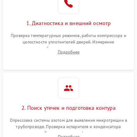
на стенках
Сбой в работе инвертора
2100 ₽
Подробнее →
1. Диагностика и внешний осмотр
Запах горелого при
2000 ₽
Подробнее →
Проверка температурных режимов, работы компрессора и
работе
целостности уплотнителей дверей. Измерение
сопротивления обмоток мотора, проверка термостата и
Не включается
Подробнее
1000 ₽
Подробнее →
считывание кодов ошибок с электронного дисплея.
холодильник
Проблемы с системой
автоматической
1800 ₽
Подробнее →
разморозки
2. Поиск утечек и подготовка контура
Опрессовка системы азотом для выявления микротрещин в
трубопроводе. Проверка испарителя и конденсатора
течеискателем. Демонтаж старого фильтра-осушителя и
Подробнее