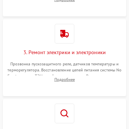
продувка капиллярной трубки для устранения засоров.
3. Ремонт электрики и электроники
Прозвонка пускозащитного реле, датчиков температуры и
терморегулятора. Восстановление цепей питания системы No
Frost, включая ТЭН оттайки и вентилятор. Ремонт или замена
Подробнее
платы управления при сбоях алгоритмов.