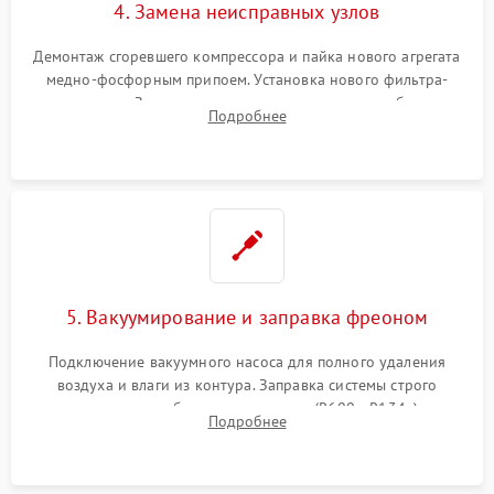
4. Замена неисправных узлов
Демонтаж сгоревшего компрессора и пайка нового агрегата
медно-фосфорным припоем. Установка нового фильтра-
осушителя. Замена изношенных вентиляторов обдува,
Подробнее
сломанных заслонок или поврежденных дверных петель.
5. Вакуумирование и заправка фреоном
Подключение вакуумного насоса для полного удаления
воздуха и влаги из контура. Заправка системы строго
дозированным объемом хладагента (R600a, R134a) по
Подробнее
электронным весам. Контроль рабочего давления в системе.