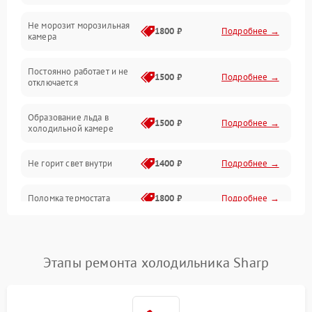
Не морозит морозильная
Дренаж
1800 ₽
Подробнее →
камера
Оттайка
Постоянно работает и не
1500 ₽
Подробнее →
отключается
Программное обеспечение
Образование льда в
1500 ₽
Подробнее →
холодильной камере
Не горит свет внутри
1400 ₽
Подробнее →
Поломка термостата
1800 ₽
Подробнее →
Не работает вентилятор
1800 ₽
Подробнее →
Этапы ремонта холодильника Sharp
Поломка системы No Frost
2600 ₽
Подробнее →
Образование конденсата
1800 ₽
Подробнее →