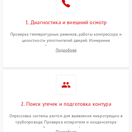
на стенках
Сбой в работе инвертора
2100 ₽
Подробнее →
1. Диагностика и внешний осмотр
Запах горелого при
2000 ₽
Подробнее →
Проверка температурных режимов, работы компрессора и
работе
целостности уплотнителей дверей. Измерение
сопротивления обмоток мотора, проверка термостата и
Не включается
Подробнее
1000 ₽
Подробнее →
считывание кодов ошибок с электронного дисплея.
холодильник
Проблемы с системой
автоматической
1800 ₽
Подробнее →
разморозки
2. Поиск утечек и подготовка контура
Опрессовка системы азотом для выявления микротрещин в
трубопроводе. Проверка испарителя и конденсатора
течеискателем. Демонтаж старого фильтра-осушителя и
Подробнее