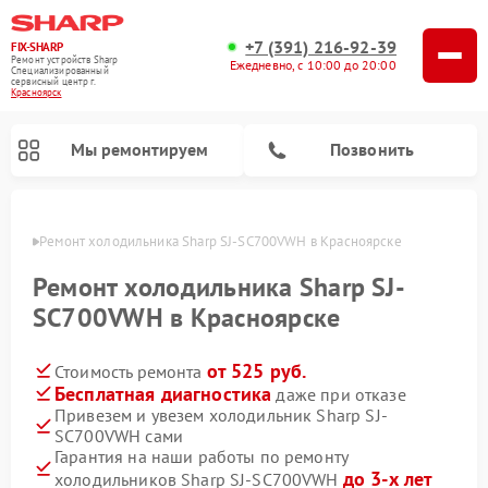
+7 (391) 216-92-39
FIX-SHARP
Ремонт устройств Sharp
Ежедневно, с 10:00 до 20:00
Специализированный
cервисный центр г.
Красноярск
Мы ремонтируем
Позвонить
ярске
Ремонт холодильника Sharp SJ-SC700VWH в Красноярске
Ремонт холодильника Sharp SJ-
SC700VWH в Красноярске
от 525 руб.
Стоимость ремонта
Ремонт микроволновых печей Sharp
Ремонт посудомоечных машин Sharp
Ремонт стиральных машин Sharp
Бесплатная диагностика
даже при отказе
Привезем и увезем холодильник Sharp SJ-
SC700VWH сами
Гарантия на наши работы по ремонту
до 3-х лет
холодильников Sharp SJ-SC700VWH