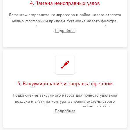
4. Замена неисправных узлов
Демонтаж сгоревшего компрессора и пайка нового агрегата
медно-фосфорным припоем. Установка нового фильтра-
осушителя. Замена изношенных вентиляторов обдува,
Подробнее
сломанных заслонок или поврежденных дверных петель.
5. Вакуумирование и заправка фреоном
Подключение вакуумного насоса для полного удаления
воздуха и влаги из контура. Заправка системы строго
дозированным объемом хладагента (R600a, R134a) по
Подробнее
электронным весам. Контроль рабочего давления в системе.