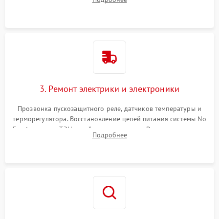
продувка капиллярной трубки для устранения засоров.
3. Ремонт электрики и электроники
Прозвонка пускозащитного реле, датчиков температуры и
терморегулятора. Восстановление цепей питания системы No
Frost, включая ТЭН оттайки и вентилятор. Ремонт или замена
Подробнее
платы управления при сбоях алгоритмов.