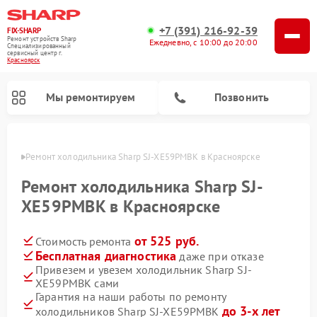
+7 (391) 216-92-39
FIX-SHARP
Ремонт устройств Sharp
Ежедневно, с 10:00 до 20:00
Специализированный
cервисный центр г.
Красноярск
Мы ремонтируем
Позвонить
ярске
Ремонт холодильника Sharp SJ-XE59PMBK в Красноярске
Ремонт холодильника Sharp SJ-
XE59PMBK в Красноярске
от 525 руб.
Стоимость ремонта
Ремонт микроволновых печей Sharp
Ремонт посудомоечных машин Sharp
Ремонт стиральных машин Sharp
Бесплатная диагностика
даже при отказе
Привезем и увезем холодильник Sharp SJ-
XE59PMBK сами
Гарантия на наши работы по ремонту
до 3-х лет
холодильников Sharp SJ-XE59PMBK