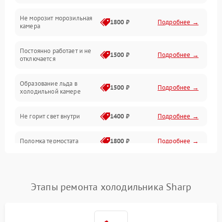
Не морозит морозильная
Дренаж
1800 ₽
Подробнее →
камера
Оттайка
Постоянно работает и не
1500 ₽
Подробнее →
отключается
Программное обеспечение
Образование льда в
1500 ₽
Подробнее →
холодильной камере
Не горит свет внутри
1400 ₽
Подробнее →
Поломка термостата
1800 ₽
Подробнее →
Не работает вентилятор
1800 ₽
Подробнее →
Этапы ремонта холодильника Sharp
Поломка системы No Frost
2600 ₽
Подробнее →
Образование конденсата
1800 ₽
Подробнее →