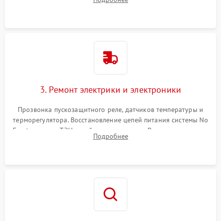
продувка капиллярной трубки для устранения засоров.
3. Ремонт электрики и электроники
Прозвонка пускозащитного реле, датчиков температуры и
терморегулятора. Восстановление цепей питания системы No
Frost, включая ТЭН оттайки и вентилятор. Ремонт или замена
Подробнее
платы управления при сбоях алгоритмов.