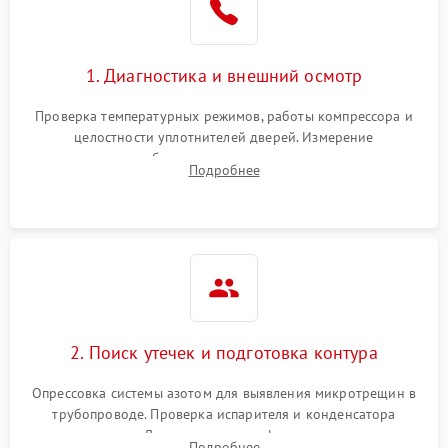
на стенках
Сбой в работе инвертора
2100 ₽
Подробнее →
1. Диагностика и внешний осмотр
Запах горелого при
2000 ₽
Подробнее →
Проверка температурных режимов, работы компрессора и
работе
целостности уплотнителей дверей. Измерение
сопротивления обмоток мотора, проверка термостата и
Не включается
Подробнее
1000 ₽
Подробнее →
считывание кодов ошибок с электронного дисплея.
холодильник
Проблемы с системой
автоматической
1800 ₽
Подробнее →
разморозки
2. Поиск утечек и подготовка контура
Опрессовка системы азотом для выявления микротрещин в
трубопроводе. Проверка испарителя и конденсатора
течеискателем. Демонтаж старого фильтра-осушителя и
Подробнее