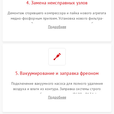
4. Замена неисправных узлов
Демонтаж сгоревшего компрессора и пайка нового агрегата
медно-фосфорным припоем. Установка нового фильтра-
осушителя. Замена изношенных вентиляторов обдува,
Подробнее
сломанных заслонок или поврежденных дверных петель.
5. Вакуумирование и заправка фреоном
Подключение вакуумного насоса для полного удаления
воздуха и влаги из контура. Заправка системы строго
дозированным объемом хладагента (R600a, R134a) по
Подробнее
электронным весам. Контроль рабочего давления в системе.