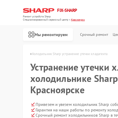
FIX-SHARP
Ремонт устройств Sharp
Специализированный cервисный центр г.
Красноярск
Мы ремонтируем
Срочный ремонт
Це
harp в Красноярске
Холодильник Sharp устранение утечки хладагента
Устранение утечки х
холодильнике Sharp
Красноярске
Ремонт микроволновых печей Sharp
Ремонт посудомоечных машин Sharp
Ремонт стиральных машин Sharp
Привезем и увезем холодильник Sharp соб
Гарантия на наши работы по ремонту холо
Срочный ремонт холодильников Sharp в те