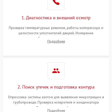
1. Диагностика и внешний осмотр
Проверка температурных режимов, работы компрессора и
целостности уплотнителей дверей. Измерение
сопротивления обмоток мотора, проверка термостата и
Подробнее
считывание кодов ошибок с электронного дисплея.
2. Поиск утечек и подготовка контура
Опрессовка системы азотом для выявления микротрещин в
трубопроводе. Проверка испарителя и конденсатора
течеискателем. Демонтаж старого фильтра-осушителя и
Подробнее