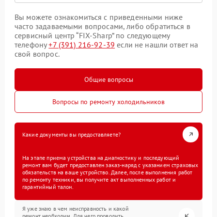
Вы можете ознакомиться с приведенными ниже
часто задаваемыми вопросами, либо обратиться в
сервисный центр “FIX-Sharp” по следующему
телефону
+7 (391) 216-92-39
если не нашли ответ на
свой вопрос.
Общие вопросы
Вопросы по ремонту холодильников
Какие документы вы предоставляете?
На этапе приема устройства на диагностику и последующий
ремонт вам будет предоставлен заказ-наряд с указанием страховых
обязательств на ваше устройство. Далее, после выполнения работ
по ремонту техники, вы получите акт выполненных работ и
гарантийный талон.
Я уже знаю в чем неисправность и какой
ремонт необходим. Для чего проводить