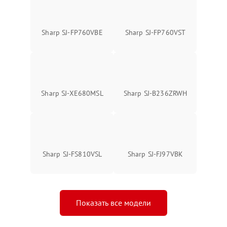
Sharp SJ-FP760VBE
Sharp SJ-FP760VST
Sharp SJ-XE680MSL
Sharp SJ-B236ZRWH
Sharp SJ-FS810VSL
Sharp SJ-FJ97VBK
Показать все модели