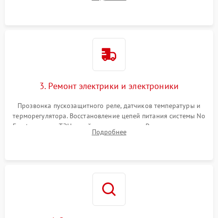
продувка капиллярной трубки для устранения засоров.
3. Ремонт электрики и электроники
Прозвонка пускозащитного реле, датчиков температуры и
терморегулятора. Восстановление цепей питания системы No
Frost, включая ТЭН оттайки и вентилятор. Ремонт или замена
Подробнее
платы управления при сбоях алгоритмов.