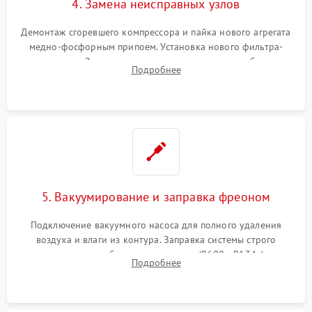
4. Замена неисправных узлов
Демонтаж сгоревшего компрессора и пайка нового агрегата
медно-фосфорным припоем. Установка нового фильтра-
осушителя. Замена изношенных вентиляторов обдува,
Подробнее
сломанных заслонок или поврежденных дверных петель.
5. Вакуумирование и заправка фреоном
Подключение вакуумного насоса для полного удаления
воздуха и влаги из контура. Заправка системы строго
дозированным объемом хладагента (R600a, R134a) по
Подробнее
электронным весам. Контроль рабочего давления в системе.