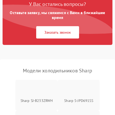
У Вас остались вопросы?
Оставьте заявку, мы свяжемся с Вами в ближайшее
Образование конденсата
1800 ₽
Подробнее →
на стенках
время
Сбой в работе инвертора
2100 ₽
Подробнее →
Заказать звонок
Запах горелого при
2000 ₽
Подробнее →
работе
Не включается
1000 ₽
Подробнее →
холодильник
Модели холодильников Sharp
Проблемы с системой
автоматической
1800 ₽
Подробнее →
разморозки
Sharp SJ-B233ZRWH
Sharp S-JPD691SS