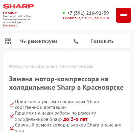
+7 (391) 216-92-39
FIX-SHARP
Ремонт устройств Sharp
Ежедневно, с 10:00 до 20:00
Специализированный
cервисный центр г.
Красноярск
Мы ремонтируем
Позвонить
ярске
Холодильник Sharp замена мотор-компрессора
Замена мотор-компрессора на
холодильнике Sharp в Красноярске
Привезем и увезем холодильник Sharp
Ремонт микроволновых печей Sharp
Ремонт посудомоечных машин Sharp
Ремонт стиральных машин Sharp
собственной доставкой
Гарантия на наши работы по ремонту
до 3-х лет
холодильников Sharp
Срочный ремонт холодильников Sharp в течении
часа