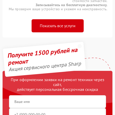
стоимости запчастей.
Записывайтесь на бесплатную диагностику.
Мы проверим ваше устройство и укажем на неисправность.
Показать все услуги
Получите 1500 рублей на
ремонт
Акция сервисного центра Sharp
При оформлении заявки на ремонт техники через
сайт,
действует персональная бессрочная скидка