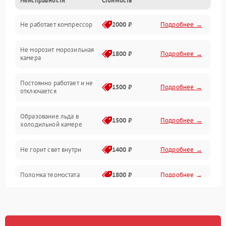
Неисправности
Стоимость
Механика
Не работает компрессор
2000 ₽
Подробнее →
Электропитание
Не морозит морозильная
Дренаж
1800 ₽
Подробнее →
камера
Оттайка
Постоянно работает и не
1500 ₽
Подробнее →
отключается
Программное обеспечение
Образование льда в
1500 ₽
Подробнее →
холодильной камере
Не горит свет внутри
1400 ₽
Подробнее →
Поломка термостата
1800 ₽
Подробнее →
Не работает вентилятор
1800 ₽
Подробнее →
Поломка системы No Frost
2600 ₽
Подробнее →