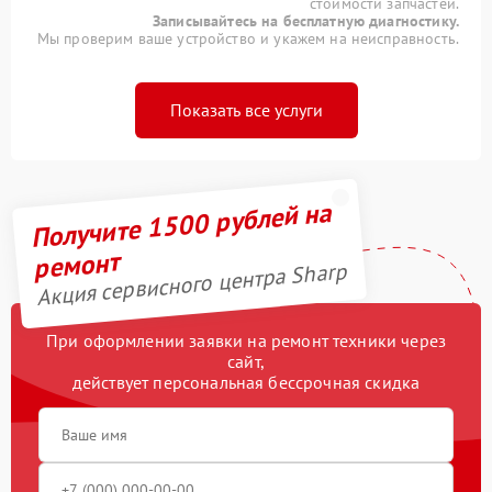
стоимости запчастей.
Записывайтесь на бесплатную диагностику.
Мы проверим ваше устройство и укажем на неисправность.
Показать все услуги
Получите 1500 рублей на
ремонт
Акция сервисного центра Sharp
При оформлении заявки на ремонт техники через
сайт,
действует персональная бессрочная скидка