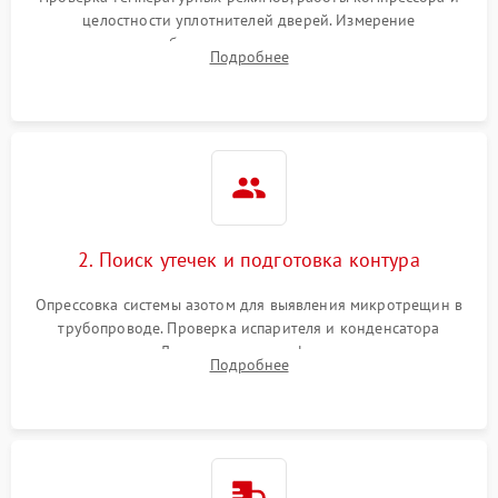
целостности уплотнителей дверей. Измерение
сопротивления обмоток мотора, проверка термостата и
Подробнее
считывание кодов ошибок с электронного дисплея.
2. Поиск утечек и подготовка контура
Опрессовка системы азотом для выявления микротрещин в
трубопроводе. Проверка испарителя и конденсатора
течеискателем. Демонтаж старого фильтра-осушителя и
Подробнее
продувка капиллярной трубки для устранения засоров.