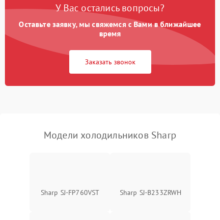
У Вас остались вопросы?
Оставьте заявку, мы свяжемся с Вами в ближайшее
Образование конденсата
1800 ₽
Подробнее →
на стенках
время
Сбой в работе инвертора
2100 ₽
Подробнее →
Заказать звонок
Запах горелого при
2000 ₽
Подробнее →
работе
Не включается
1000 ₽
Подробнее →
холодильник
Модели холодильников Sharp
Проблемы с системой
автоматической
1800 ₽
Подробнее →
разморозки
Sharp SJ-FP760VST
Sharp SJ-B233ZRWH