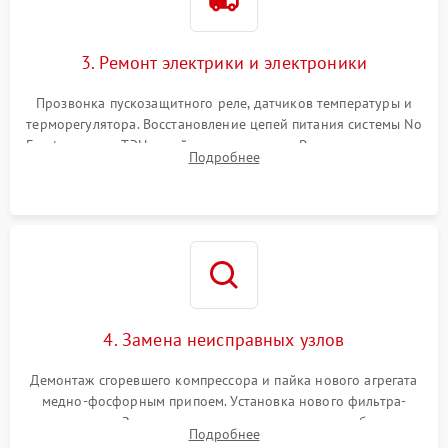
3. Ремонт электрики и электроники
Прозвонка пускозащитного реле, датчиков температуры и
терморегулятора. Восстановление цепей питания системы No
Frost, включая ТЭН оттайки и вентилятор. Ремонт или замена
Подробнее
платы управления при сбоях алгоритмов.
4. Замена неисправных узлов
Демонтаж сгоревшего компрессора и пайка нового агрегата
медно-фосфорным припоем. Установка нового фильтра-
осушителя. Замена изношенных вентиляторов обдува,
Подробнее
сломанных заслонок или поврежденных дверных петель.