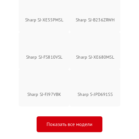
Sharp SJ-XE55PMSL
Sharp SJ-B236ZRWH
Sharp SJ-FS810VSL
Sharp SJ-XE680MSL
Sharp SJ-FJ97VBK
Sharp S-JPD691SS
Показать все модели