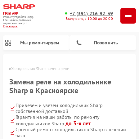
+7 (391) 216-92-39
FIX-SHARP
Ремонт устройств Sharp
Ежедневно, с 10:00 до 20:00
Специализированный
cервисный центр г.
Красноярск
Мы ремонтируем
Позвонить
ярске
Холодильник Sharp замена реле
Замена реле на холодильнике
Sharp в Красноярске
Привезем и увезем холодильник Sharp
Ремонт микроволновых печей Sharp
Ремонт посудомоечных машин Sharp
Ремонт стиральных машин Sharp
собственной доставкой
Гарантия на наши работы по ремонту
до 3-х лет
холодильников Sharp
Срочный ремонт холодильников Sharp в течении
часа