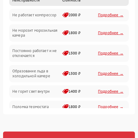
Неисправности
Стоимость
Механика
Не работает компрессор
2000 ₽
Подробнее →
Электропитание
Не морозит морозильная
Дренаж
1800 ₽
Подробнее →
камера
Оттайка
Постоянно работает и не
1500 ₽
Подробнее →
отключается
Программное обеспечение
Образование льда в
1500 ₽
Подробнее →
холодильной камере
Не горит свет внутри
1400 ₽
Подробнее →
Поломка термостата
1800 ₽
Подробнее →
Не работает вентилятор
1800 ₽
Подробнее →
Поломка системы No Frost
2600 ₽
Подробнее →