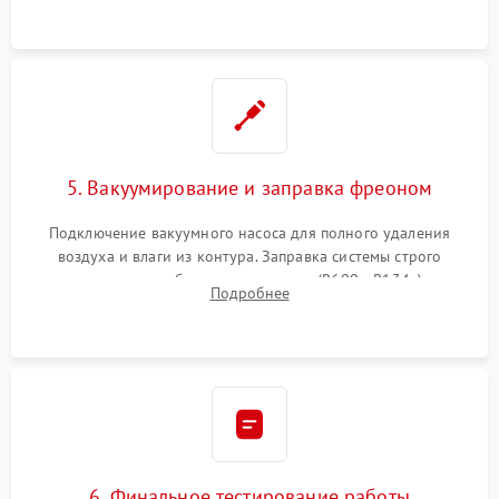
5. Вакуумирование и заправка фреоном
Подключение вакуумного насоса для полного удаления
воздуха и влаги из контура. Заправка системы строго
дозированным объемом хладагента (R600a, R134a) по
Подробнее
электронным весам. Контроль рабочего давления в системе.
6. Финальное тестирование работы