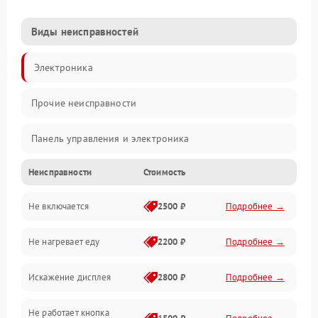
Виды неисправностей
Электроника
Прочие неисправности
Панель управления и электроника
Неисправности
Стоимость
Дверца и корпус
Не включается
2500 ₽
Подробнее →
Механика и внутренние элементы
Не нагревает еду
2200 ₽
Подробнее →
Механические повреждения
Искажение дисплея
2800 ₽
Подробнее →
Питание и запуск
Не работает кнопка
Нагрев и приготовление