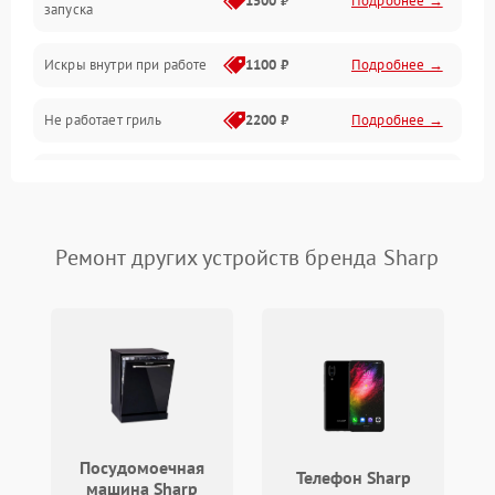
1500 ₽
Подробнее →
запуска
Программное обеспечение
Искры внутри при работе
1100 ₽
Подробнее →
Не работает гриль
2200 ₽
Подробнее →
Перегрев или отключение
2400 ₽
Подробнее →
во время работы
Появление запаха гари
2400 ₽
Подробнее →
Ремонт других устройств бренда Sharp
Проблемы с вентилятором
2000 ₽
Подробнее →
Поломка системы
2200 ₽
Подробнее →
охлаждения
Не работают сенсорные
2400 ₽
Подробнее →
кнопки
Посудомоечная
Телефон Sharp
машина Sharp