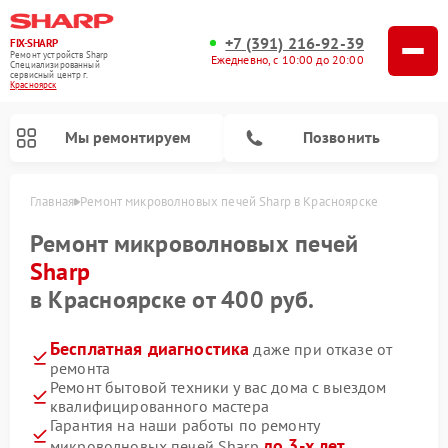
+7 (391) 216-92-39
FIX-SHARP
Ремонт устройств Sharp
Ежедневно, с 10:00 до 20:00
Специализированный
cервисный центр г.
Красноярск
Мы ремонтируем
Позвонить
Главная
Ремонт микроволновых печей Sharp в Красноярске
Ремонт микроволновых печей
Sharp
в Красноярске от 400 руб.
Бесплатная диагностика
даже при отказе от
Ремонт посудомоечных машин Sharp
Ремонт стиральных машин Sharp
ремонта
Ремонт бытовой техники у вас дома с выездом
квалифицированного мастера
Гарантия на наши работы по ремонту
до 3-х лет
микроволновых печей Sharp