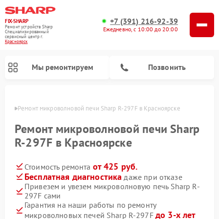
+7 (391) 216-92-39
FIX-SHARP
Ремонт устройств Sharp
Ежедневно, с 10:00 до 20:00
Специализированный
cервисный центр г.
Красноярск
Мы ремонтируем
Позвонить
ярске
Ремонт микроволновой печи Sharp R-297F в Красноярске
Ремонт микроволновой печи Sharp
R-297F в Красноярске
от 425 руб.
Стоимость ремонта
Ремонт посудомоечных машин Sharp
Ремонт стиральных машин Sharp
Бесплатная диагностика
даже при отказе
Привезем и увезем микроволновую печь Sharp R-
297F сами
Гарантия на наши работы по ремонту
до 3-х лет
микроволновых печей Sharp R-297F