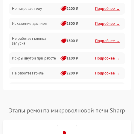
Не нагревает еду
2200 ₽
Подробнее →
Механические повреждения
Искажение дисплея
2800 ₽
Подробнее →
Питание и запуск
Не работает кнопка
Нагрев и приготовление
1500 ₽
Подробнее →
запуска
Программное обеспечение
Искры внутри при работе
1100 ₽
Подробнее →
Не работает гриль
2200 ₽
Подробнее →
Перегрев или отключение
2400 ₽
Подробнее →
во время работы
Появление запаха гари
2400 ₽
Подробнее →
Этапы ремонта микроволновой печи Sharp
Проблемы с вентилятором
2000 ₽
Подробнее →