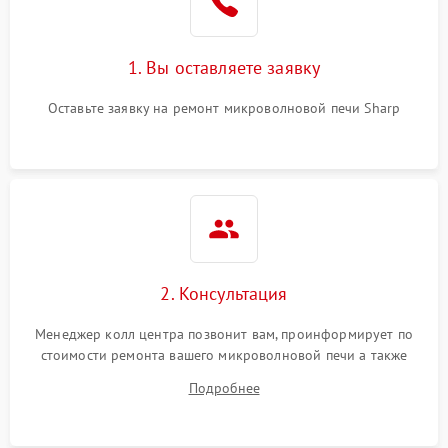
Поломка системы
2200 ₽
Подробнее →
охлаждения
1. Вы оставляете заявку
Не работают сенсорные
2400 ₽
Подробнее →
кнопки
Оставьте заявку на ремонт микроволновой печи Sharp
Не горит подсветка
2000 ₽
Подробнее →
Сломался трансформатор
1000 ₽
Подробнее →
2. Консультация
Менеджер колл центра позвонит вам, проинформирует по
стоимости ремонта вашего микроволновой печи а также
ответит на все ваши вопросы.
Подробнее