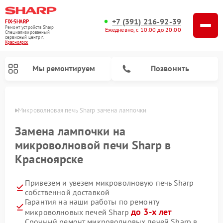
+7 (391) 216-92-39
FIX-SHARP
Ремонт устройств Sharp
Ежедневно, с 10:00 до 20:00
Специализированный
cервисный центр г.
Красноярск
Мы ремонтируем
Позвонить
ярске
Микроволновая печь Sharp замена лампочки
Замена лампочки на
микроволновой печи Sharp в
Красноярске
Ремонт посудомоечных машин Sharp
Ремонт стиральных машин Sharp
Привезем и увезем микроволновую печь Sharp
собственной доставкой
Гарантия на наши работы по ремонту
до 3-х лет
микроволновых печей Sharp
Срочный ремонт микроволновых печей Sharp в