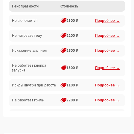
Неисправности
Стоимость
Дверца и корпус
Не включается
2500 ₽
Подробнее →
Механика и внутренние элементы
Не нагревает еду
2200 ₽
Подробнее →
Механические повреждения
Искажение дисплея
2800 ₽
Подробнее →
Питание и запуск
Не работает кнопка
Нагрев и приготовление
1500 ₽
Подробнее →
запуска
Программное обеспечение
Искры внутри при работе
1100 ₽
Подробнее →
Не работает гриль
2200 ₽
Подробнее →
Перегрев или отключение
2400 ₽
Подробнее →
во время работы