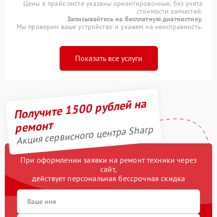
Цены в прайс-листе указаны ориентировочные, без учета
стоимости запчастей.
Записывайтесь на бесплатную диагностику.
Мы проверим ваше устройство и укажем на неисправность.
Показать все услуги
Получите 1500 рублей на
ремонт
Акция сервисного центра Sharp
При оформлении заявки на ремонт техники через
сайт,
действует персональная бессрочная скидка