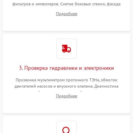
фильтров и импеллеров. Снятие боковых стенок, фасада
дверцы или нижнего поддона для прямого доступа к
Подробнее
циркуляционному насосу, ТЭНу и сливной помпе.
3. Проверка гидравлики и электроники
Прозвонка мультиметром проточного ТЭНа, обмоток
двигателей насосов и впускного клапана. Диагностика
прессостата (датчика уровня воды), датчика мутности,
Подробнее
концевика дверцы и электронного модуля управления.