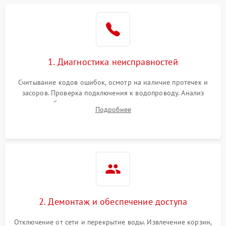
Не работает сушилка
2100 ₽
Подробнее →
Сбои в работе таймера
1700 ₽
Подробнее →
1. Диагностика неисправностей
Проблемы с
2100 ₽
Подробнее →
циркуляционным насосом
Считывание кодов ошибок, осмотр на наличие протечек и
засоров. Проверка подключения к водопроводу. Анализ
жалоб на отсутствие слива, нагрева, вращения
Подробнее
разбрызгивателей или срабатывание системы защиты
аквастоп.
2. Демонтаж и обеспечение доступа
Отключение от сети и перекрытие воды. Извлечение корзин,