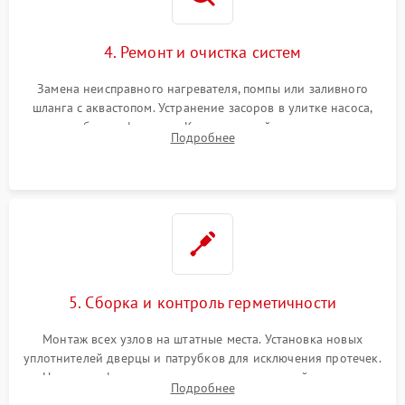
4. Ремонт и очистка систем
Замена неисправного нагревателя, помпы или заливного
шланга с аквастопом. Устранение засоров в улитке насоса,
патрубках и фильтрах. Компонентный ремонт платы
Подробнее
управления, восстановление поврежденной проводки.
5. Сборка и контроль герметичности
Монтаж всех узлов на штатные места. Установка новых
уплотнителей дверцы и патрубков для исключения протечек.
Надежная фиксация хомутов гидравлической системы,
Подробнее
сборка корпуса и установка датчика поплавка.