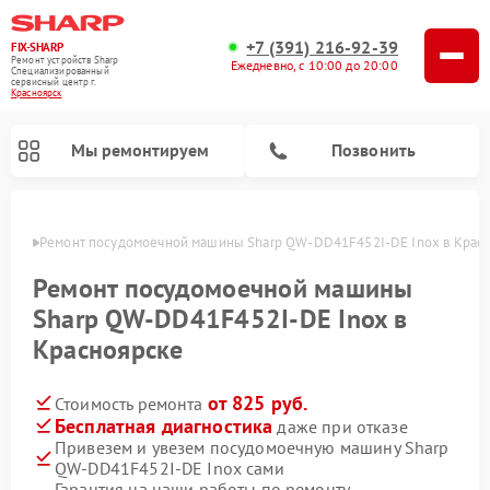
+7 (391) 216-92-39
FIX-SHARP
Ремонт устройств Sharp
Ежедневно, с 10:00 до 20:00
Специализированный
cервисный центр г.
Красноярск
Мы ремонтируем
Позвонить
ярске
Ремонт посудомоечной машины Sharp QW-DD41F452I-DE Inox в Крас
Ремонт посудомоечной машины
Sharp QW-DD41F452I-DE Inox в
Красноярске
Ремонт микроволновых печей Sharp
Ремонт стиральных машин Sharp
от 825 руб.
Стоимость ремонта
Бесплатная диагностика
даже при отказе
Привезем и увезем посудомоечную машину Sharp
QW-DD41F452I-DE Inox сами
Гарантия на наши работы по ремонту