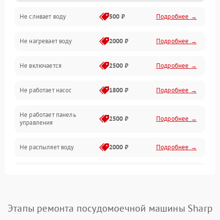
Не сливает воду
500 ₽
Подробнее →
Электропитание
Не нагревает воду
2000 ₽
Подробнее →
Датчики
Не включается
2500 ₽
Подробнее →
Нагрев
Не работает насос
1800 ₽
Подробнее →
Вода
Не работает панель
Гигиена
2500 ₽
Подробнее →
управления
Программное обеспечение
Не распыляет воду
2000 ₽
Подробнее →
Не запускается цикл
1800 ₽
Подробнее →
стирки
Проблемы с набором
Этапы ремонта посудомоечной машины Sharp
1800 ₽
Подробнее →
воды