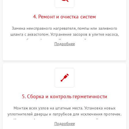
4. Ремонт и очистка систем
Замена неисправного нагревателя, помпы или заливного
шланга с аквастопом. Устранение засоров в улитке насоса,
патрубках и фильтрах. Компонентный ремонт платы
Подробнее
управления, восстановление поврежденной проводки.
5. Сборка и контроль герметичности
Монтаж всех узлов на штатные места. Установка новых
уплотнителей дверцы и патрубков для исключения протечек.
Надежная фиксация хомутов гидравлической системы,
Подробнее
сборка корпуса и установка датчика поплавка.