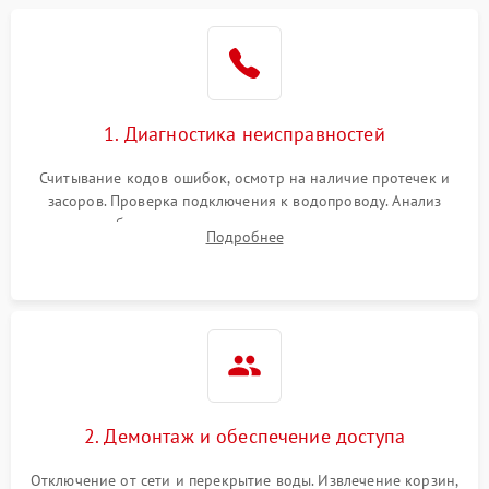
Не работает сушилка
2100 ₽
Подробнее →
Сбои в работе таймера
1700 ₽
Подробнее →
1. Диагностика неисправностей
Проблемы с
2100 ₽
Подробнее →
циркуляционным насосом
Считывание кодов ошибок, осмотр на наличие протечек и
засоров. Проверка подключения к водопроводу. Анализ
жалоб на отсутствие слива, нагрева, вращения
Подробнее
разбрызгивателей или срабатывание системы защиты
аквастоп.
2. Демонтаж и обеспечение доступа
Отключение от сети и перекрытие воды. Извлечение корзин,