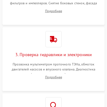
фильтров и импеллеров. Снятие боковых стенок, фасада
дверцы или нижнего поддона для прямого доступа к
Подробнее
циркуляционному насосу, ТЭНу и сливной помпе.
3. Проверка гидравлики и электроники
Прозвонка мультиметром проточного ТЭНа, обмоток
двигателей насосов и впускного клапана. Диагностика
прессостата (датчика уровня воды), датчика мутности,
Подробнее
концевика дверцы и электронного модуля управления.