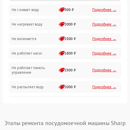
Не сливает воду
500 ₽
Подробнее →
Электропитание
Не нагревает воду
2000 ₽
Подробнее →
Датчики
Не включается
2500 ₽
Подробнее →
Нагрев
Не работает насос
1800 ₽
Подробнее →
Вода
Не работает панель
Гигиена
2500 ₽
Подробнее →
управления
Программное обеспечение
Не распыляет воду
2000 ₽
Подробнее →
Не запускается цикл
1800 ₽
Подробнее →
стирки
Проблемы с набором
Этапы ремонта посудомоечной машины Sharp
1800 ₽
Подробнее →
воды