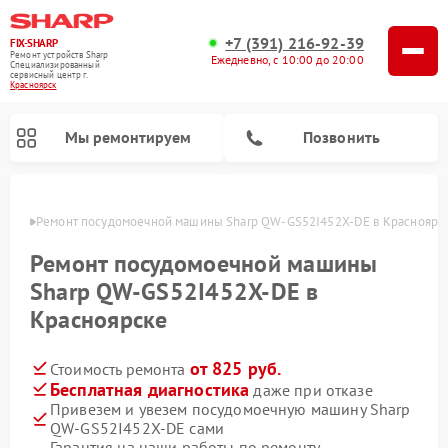
+7 (391) 216-92-39
FIX-SHARP
Ремонт устройств Sharp
Ежедневно, с 10:00 до 20:00
Специализированный
cервисный центр г.
Красноярск
Мы ремонтируем
Позвонить
ярске
Ремонт посудомоечной машины Sharp QW-GS52I452X-DE в Красноярс
Ремонт посудомоечной машины
Sharp QW-GS52I452X-DE в
Красноярске
Ремонт микроволновых печей Sharp
Ремонт стиральных машин Sharp
от 825 руб.
Стоимость ремонта
Бесплатная диагностика
даже при отказе
Привезем и увезем посудомоечную машину Sharp
QW-GS52I452X-DE сами
Гарантия на наши работы по ремонту