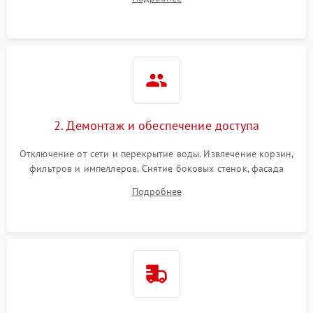
разбрызгивателей или срабатывание системы защиты
аквастоп.
2. Демонтаж и обеспечение доступа
Отключение от сети и перекрытие воды. Извлечение корзин,
фильтров и импеллеров. Снятие боковых стенок, фасада
дверцы или нижнего поддона для прямого доступа к
Подробнее
циркуляционному насосу, ТЭНу и сливной помпе.