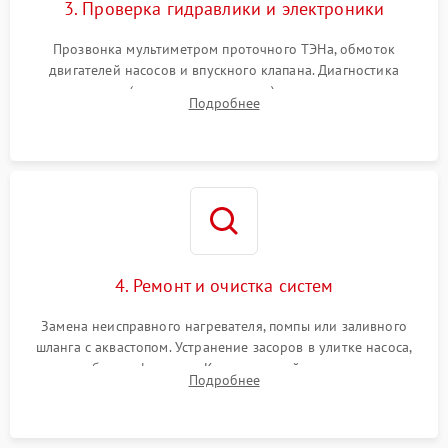
3. Проверка гидравлики и электроники
Прозвонка мультиметром проточного ТЭНа, обмоток
двигателей насосов и впускного клапана. Диагностика
прессостата (датчика уровня воды), датчика мутности,
Подробнее
концевика дверцы и электронного модуля управления.
4. Ремонт и очистка систем
Замена неисправного нагревателя, помпы или заливного
шланга с аквастопом. Устранение засоров в улитке насоса,
патрубках и фильтрах. Компонентный ремонт платы
Подробнее
управления, восстановление поврежденной проводки.