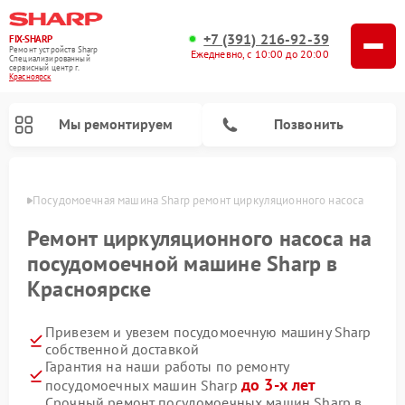
+7 (391) 216-92-39
FIX-SHARP
Ремонт устройств Sharp
Ежедневно, с 10:00 до 20:00
Специализированный
cервисный центр г.
Красноярск
Мы ремонтируем
Позвонить
ярске
Посудомоечная машина Sharp ремонт циркуляционного насоса
Ремонт циркуляционного насоса на
посудомоечной машине Sharp в
Красноярске
Ремонт микроволновых печей Sharp
Ремонт стиральных машин Sharp
Привезем и увезем посудомоечную машину Sharp
собственной доставкой
Гарантия на наши работы по ремонту
до 3-х лет
посудомоечных машин Sharp
Срочный ремонт посудомоечных машин Sharp в