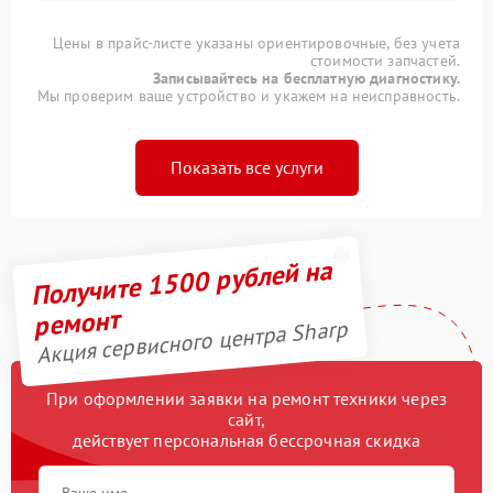
Цены в прайс-листе указаны ориентировочные, без учета
стоимости запчастей.
Записывайтесь на бесплатную диагностику.
Мы проверим ваше устройство и укажем на неисправность.
Показать все услуги
Получите 1500 рублей на
ремонт
Акция сервисного центра Sharp
При оформлении заявки на ремонт техники через
сайт,
действует персональная бессрочная скидка