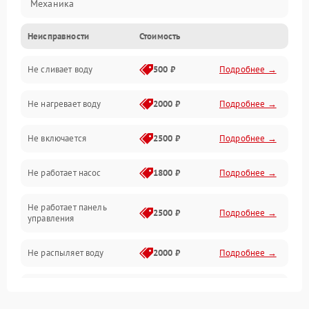
Механика
Неисправности
Стоимость
Управление
Не сливает воду
500 ₽
Подробнее →
Электропитание
Не нагревает воду
2000 ₽
Подробнее →
Датчики
Не включается
2500 ₽
Подробнее →
Нагрев
Не работает насос
1800 ₽
Подробнее →
Вода
Не работает панель
Гигиена
2500 ₽
Подробнее →
управления
Программное обеспечение
Не распыляет воду
2000 ₽
Подробнее →
Не запускается цикл
1800 ₽
Подробнее →
стирки