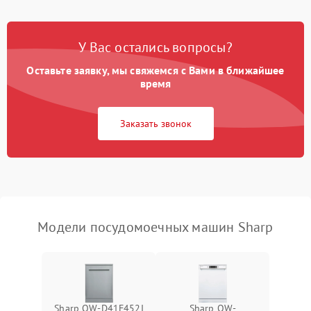
Проблемы с набором
1800 ₽
Подробнее →
воды
У Вас остались вопросы?
Оставьте заявку, мы свяжемся с Вами в ближайшее
Не работает сушилка
2100 ₽
Подробнее →
время
Сбои в работе таймера
1700 ₽
Подробнее →
Заказать звонок
Проблемы с
2100 ₽
Подробнее →
циркуляционным насосом
Модели посудомоечных машин Sharp
Sharp QW-D41F452I
Sharp QW-