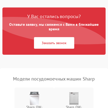
Проблемы с набором
1800 ₽
Подробнее →
воды
У Вас остались вопросы?
Оставьте заявку, мы свяжемся с Вами в ближайшее
Не работает сушилка
2100 ₽
Подробнее →
время
Сбои в работе таймера
1700 ₽
Подробнее →
Заказать звонок
Проблемы с
2100 ₽
Подробнее →
циркуляционным насосом
Модели посудомоечных машин Sharp
Sharp QW-
Sharp QW-