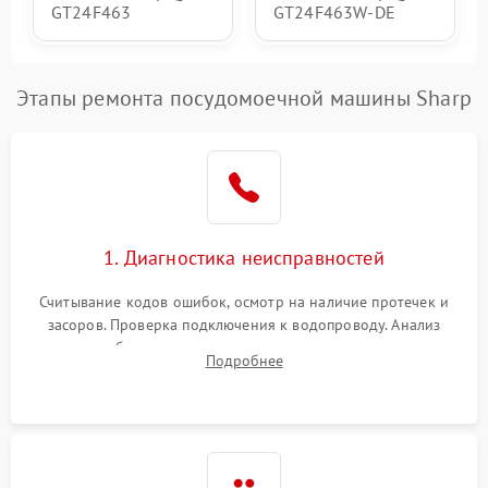
GT24F463
GT24F463W-DE
Этапы ремонта посудомоечной машины Sharp
1. Диагностика неисправностей
Считывание кодов ошибок, осмотр на наличие протечек и
засоров. Проверка подключения к водопроводу. Анализ
жалоб на отсутствие слива, нагрева, вращения
Подробнее
разбрызгивателей или срабатывание системы защиты
аквастоп.