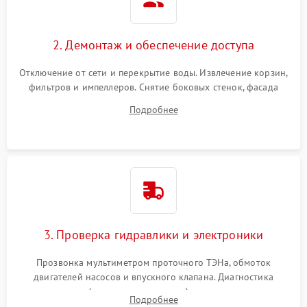
2. Демонтаж и обеспечение доступа
Отключение от сети и перекрытие воды. Извлечение корзин,
фильтров и импеллеров. Снятие боковых стенок, фасада
дверцы или нижнего поддона для прямого доступа к
Подробнее
циркуляционному насосу, ТЭНу и сливной помпе.
3. Проверка гидравлики и электроники
Прозвонка мультиметром проточного ТЭНа, обмоток
двигателей насосов и впускного клапана. Диагностика
прессостата (датчика уровня воды), датчика мутности,
Подробнее
концевика дверцы и электронного модуля управления.