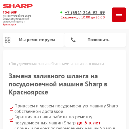
+7 (391) 216-92-39
FIX-SHARP
Ремонт устройств Sharp
Ежедневно, с 10:00 до 20:00
Специализированный
cервисный центр г.
Красноярск
Мы ремонтируем
Позвонить
ярске
Посудомоечная машина Sharp замена заливного шланга
Замена заливного шланга на
посудомоечной машине Sharp в
Красноярске
Ремонт микроволновых печей Sharp
Ремонт стиральных машин Sharp
Привезем и увезем посудомоечную машину Sharp
собственной доставкой
Гарантия на наши работы по ремонту
до 3-х лет
посудомоечных машин Sharp
Срочный ремонт посудомоечных машин Sharp в