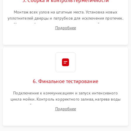
5. Сборка и контроль герметичности
Монтаж всех узлов на штатные места. Установка новых
уплотнителей дверцы и патрубков для исключения протечек.
Надежная фиксация хомутов гидравлической системы,
Подробнее
сборка корпуса и установка датчика поплавка.
6. Финальное тестирование
Подключение к коммуникациям и запуск интенсивного
цикла мойки. Контроль корректного залива, нагрева воды
до нужной температуры, отсутствия посторонних шумов,
Подробнее
штатного слива и абсолютной сухости в поддоне.