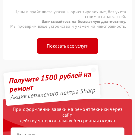
Цены в прайс-листе указаны ориентировочные, без учета
стоимости запчастей.
Записывайтесь на бесплатную диагностику.
Мы проверим ваше устройство и укажем на неисправность.
Показать все услуги
Получите 1500 рублей на
ремонт
Акция сервисного центра Sharp
При оформлении заявки на ремонт техники через
сайт,
действует персональная бессрочная скидка