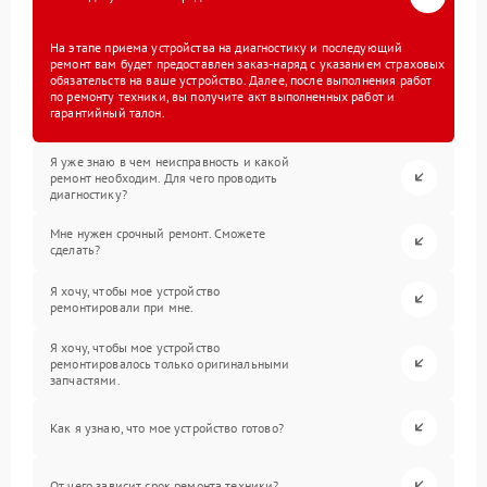
На этапе приема устройства на диагностику и последующий
ремонт вам будет предоставлен заказ-наряд с указанием страховых
обязательств на ваше устройство. Далее, после выполнения работ
по ремонту техники, вы получите акт выполненных работ и
гарантийный талон.
Я уже знаю в чем неисправность и какой
ремонт необходим. Для чего проводить
диагностику?
Мне нужен срочный ремонт. Сможете
сделать?
Я хочу, чтобы мое устройство
ремонтировали при мне.
Я хочу, чтобы мое устройство
ремонтировалось только оригинальными
запчастями.
Как я узнаю, что мое устройство готово?
От чего зависит срок ремонта техники?