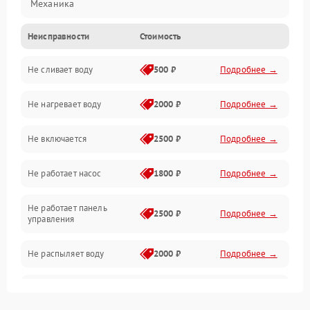
Механика
Неисправности
Стоимость
Управление
Не сливает воду
500 ₽
Подробнее →
Электропитание
Не нагревает воду
2000 ₽
Подробнее →
Датчики
Не включается
2500 ₽
Подробнее →
Нагрев
Не работает насос
1800 ₽
Подробнее →
Вода
Не работает панель
Гигиена
2500 ₽
Подробнее →
управления
Программное обеспечение
Не распыляет воду
2000 ₽
Подробнее →
Не запускается цикл
1800 ₽
Подробнее →
стирки