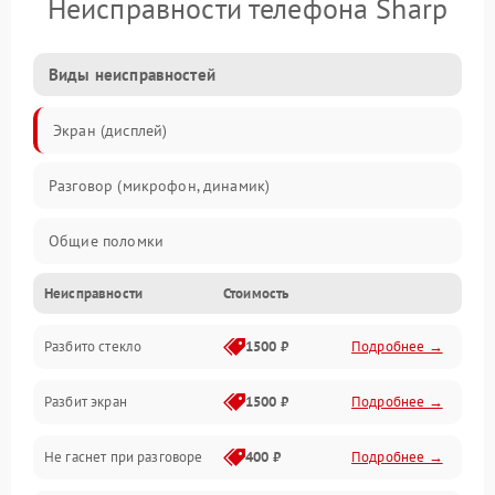
Неисправности телефона Sharp
Виды неисправностей
Экран (дисплей)
Разговор (микрофон, динамик)
Общие поломки
Неисправности
Стоимость
Проблемы связи
Разбито стекло
1500 ₽
Подробнее →
Камеры
Разбит экран
1500 ₽
Подробнее →
Проблемы с дисплеем и сенсором
Не гаснет при разговоре
400 ₽
Подробнее →
Зарядка