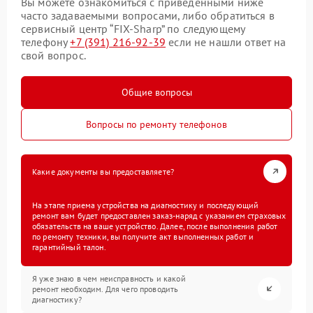
Вы можете ознакомиться с приведенными ниже
часто задаваемыми вопросами, либо обратиться в
сервисный центр “FIX-Sharp” по следующему
телефону
+7 (391) 216-92-39
если не нашли ответ на
свой вопрос.
Общие вопросы
Вопросы по ремонту телефонов
Какие документы вы предоставляете?
На этапе приема устройства на диагностику и последующий
ремонт вам будет предоставлен заказ-наряд с указанием страховых
обязательств на ваше устройство. Далее, после выполнения работ
по ремонту техники, вы получите акт выполненных работ и
гарантийный талон.
Я уже знаю в чем неисправность и какой
ремонт необходим. Для чего проводить
диагностику?