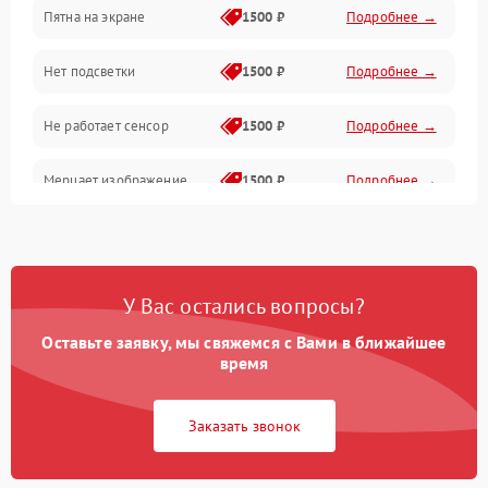
Пятна на экране
1500 ₽
Подробнее →
Проблемы с питанием, зарядкой и аккумулятором
Нет подсветки
1500 ₽
Подробнее →
Проблемы с работой системы, корпусом и другие
Не работает сенсор
1500 ₽
Подробнее →
Мерцает изображение
1500 ₽
Подробнее →
Не работает 3D Touch
2400 ₽
Подробнее →
Не работает Face ID
4000 ₽
Подробнее →
У Вас остались вопросы?
Оставьте заявку, мы свяжемся с Вами в ближайшее
время
Заказать звонок