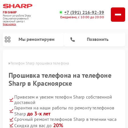
+7 (391) 216-92-39
FIX-SHARP
Ремонт устройств Sharp
Ежедневно, с 10:00 до 20:00
Специализированный
cервисный центр г.
Красноярск
Мы ремонтируем
Позвонить
ярске
Телефон Sharp прошивка телефона
Прошивка телефона на телефоне
Sharp в Красноярске
Привезем и увезем телефон Sharp собственной
Ремонт микроволновых печей Sharp
Ремонт стиральных машин Sharp
Ремонт посудомоечных машин Sharp
доставкой
Гарантия на наши работы по ремонту телефонов
до 3-х лет
Sharp
Срочный ремонт телефонов Sharp в течении часа
20%
Скидка для вас до