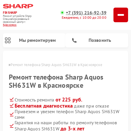
+7 (391) 216-92-39
FIX-SHARP
Ремонт устройств Sharp
Ежедневно, с 10:00 до 20:00
Специализированный
cервисный центр г.
Красноярск
Мы ремонтируем
Позвонить
ярске
Ремонт телефона Sharp Aquos SH631W в Красноярске
Ремонт телефона Sharp Aquos
SH631W в Красноярске
от 225 руб.
Стоимость ремонта
Ремонт микроволновых печей Sharp
Ремонт стиральных машин Sharp
Ремонт посудомоечных машин Sharp
Бесплатная диагностика
даже при отказе
Привезем и увезем телефон Sharp Aquos SH631W
сами
Гарантия на наши работы по ремонту телефонов
до 3-х лет
Sharp Aquos SH631W