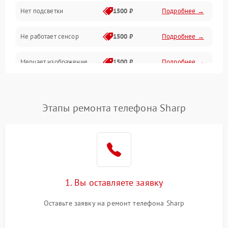
Нет подсветки
1500 ₽
Подробнее →
Проблемы с работой системы, корпусом и другие
Не работает сенсор
1500 ₽
Подробнее →
Мерцает изображение
1500 ₽
Подробнее →
Не работает 3D Touch
2400 ₽
Подробнее →
Этапы ремонта телефона Sharp
Не работает Face ID
4000 ₽
Подробнее →
1. Вы оставляете заявку
Оставьте заявку на ремонт телефона Sharp