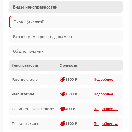
Виды неисправностей
Экран (дисплей)
Разговор (микрофон, динамик)
Общие поломки
Неисправности
Стоимость
Проблемы связи
Разбито стекло
1500 ₽
Подробнее →
Камеры
Разбит экран
1500 ₽
Подробнее →
Проблемы с дисплеем и сенсором
Не гаснет при разговоре
400 ₽
Подробнее →
Зарядка
Пятна на экране
1500 ₽
Подробнее →
Проблемы с питанием, зарядкой и аккумулятором