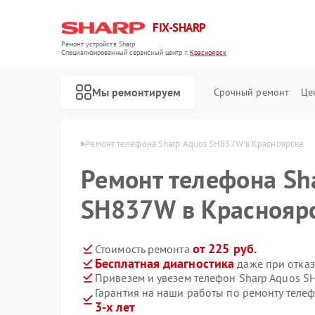
FIX-SHARP
Ремонт устройств Sharp
Специализированный cервисный центр г.
Красноярск
Мы ремонтируем
Срочный ремонт
Це
Sharp в Красноярске
Ремонт телефона Sharp Aquos SH837W в Красноярске
Ремонт телефона Sh
SH837W в Краснояр
от 225 руб.
Стоимость ремонта
Бесплатная диагностика
даже при отказ
Ремонт микроволновых печей Sharp
Ремонт посудомоечных машин Sharp
Ремонт стиральных машин Sharp
Привезем и увезем телефон Sharp Aquos 
Гарантия на наши работы по ремонту тел
3-х лет