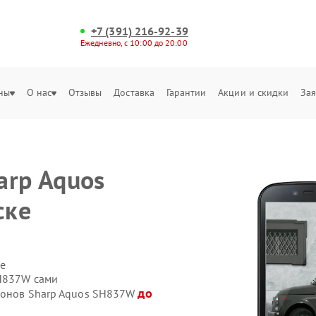
+7 (391) 216-92-39
Ежедневно, с 10:00 до 20:00
ны
О нас
Отзывы
Доставка
Гарантии
Акции и скидки
Зая
arp Aquos
ске
е
SH837W сами
до
ефонов Sharp Aquos SH837W