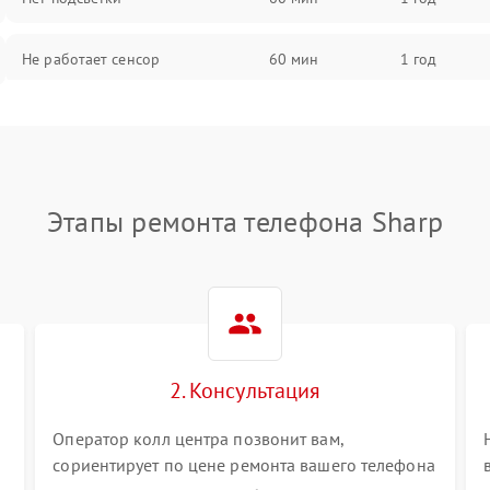
Не работает сенсор
60 мин
1 год
Мерцает изображение
60 мин
1 год
Не работает 3D Touch
60 мин
1 год
Этапы ремонта телефона Sharp
Не работает Face ID
60 мин
1 год
2. Консультация
Оператор колл центра позвонит вам,
сориентирует по цене ремонта вашего телефона