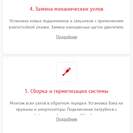
4. Замена механических узлов
Установка новых подшипников и сальников с применением
влагостойкой смазки. Замена изношенных щеток двигателя,
порванного ремня привода, неисправного сливного насоса
Подробнее
или поврежденной резиновой манжеты.
5. Сборка и герметизация системы
Монтаж всех узлов в обратном порядке. Установка бака на
пружины и амортизаторы. Подключение патрубков с
надежной фиксацией хомутами. Обработка стыков
Подробнее
герметиком для предотвращения возможных протечек воды.