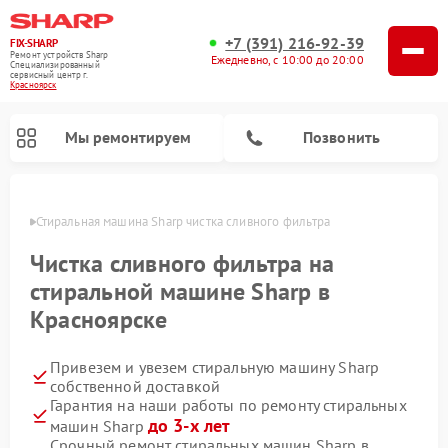
+7 (391) 216-92-39
FIX-SHARP
Ремонт устройств Sharp
Ежедневно, с 10:00 до 20:00
Специализированный
cервисный центр г.
Красноярск
Мы ремонтируем
Позвонить
ярске
Стиральная машина Sharp чистка сливного фильтра
Чистка сливного фильтра на
стиральной машине Sharp в
Красноярске
Ремонт микроволновых печей Sharp
Ремонт посудомоечных машин Sharp
Привезем и увезем стиральную машину Sharp
собственной доставкой
Гарантия на наши работы по ремонту стиральных
до 3-х лет
машин Sharp
Срочный ремонт стиральных машин Sharp в