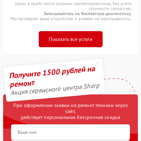
Цены в прайс-листе указаны ориентировочные, без учета
стоимости запчастей.
Записывайтесь на бесплатную диагностику.
Мы проверим ваше устройство и укажем на неисправность.
Показать все услуги
Получите 1500 рублей на
ремонт
Акция сервисного центра Sharp
При оформлении заявки на ремонт техники через
сайт,
действует персональная бессрочная скидка