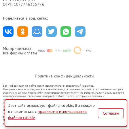
ОГРН 1077746335776
Поделиться в соц. сетях:
Мы принимаем
все формы оплаты
Политика конфиденциальности
Вся информация на сайте носит исключительно справочный характер.
Товарные знаки используются исключительно для описания устройств, в отношении которых
сервисные центры krn.sharp-fixim.ru предоставляют услуги по ремонту. Услуги оказываются в
неавторизованных сервисных центрах krn.sharp-fixim.ru, которые не связаны с
правообладателями товарных знаков или их официальными представителями.
Ремонт осуществляется для устройств, уже введенных в гражданский оборот в соответствии
Этот сайт использует файлы cookie. Вы можете
со статьей 1487 ГК РФ.
Использование товарных знаков не преследует цели индивидуализации услуг или введения
ознакомиться с
правилами использования
Согласен
потребителей в заблуждение, а служит для информирования о предоставляемых услугах по
ремонту техники указанных брендов.
файлов cookie
Представленная на сайте информация не является публичной офертой, определяемой
положениями Статьи 437(2) Гражданского кодекса РФ