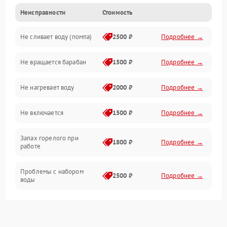
Неисправности
Стоимость
Электропитание
Не сливает воду (помпа)
2500 ₽
Подробнее →
Водоснабжение
Не вращается барабан
1500 ₽
Подробнее →
Слив
Не нагревает воду
2000 ₽
Подробнее →
Программное обеспечение
Не включается
1500 ₽
Подробнее →
Запах горелого при
1800 ₽
Подробнее →
работе
Проблемы с набором
2500 ₽
Подробнее →
воды
Замена ТЭНа
2200 ₽
Подробнее →