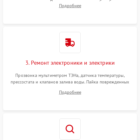
амортизаторов. Проверка подшипников барабана и
Подробнее
крестовины на износ, а манжеты люка на разрывы.
3. Ремонт электроники и электрики
Прозвонка мультиметром ТЭНа, датчика температуры,
прессостата и клапанов залива воды. Пайка поврежденных
дорожек или замена симисторов на плате управления.
Подробнее
Восстановление целостности проводки и контактов.