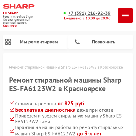
+7 (391) 216-92-39
FIX-SHARP
Ремонт устройств Sharp
Ежедневно, с 10:00 до 20:00
Специализированный
cервисный центр г.
Красноярск
Мы ремонтируем
Позвонить
ярске
Ремонт стиральной машины Sharp ES-FA6123W2 в Красноярске
Ремонт стиральной машины Sharp
ES-FA6123W2 в Красноярске
от 825 руб.
Стоимость ремонта
Ремонт микроволновых печей Sharp
Ремонт посудомоечных машин Sharp
Бесплатная диагностика
даже при отказе
Привезем и увезем стиральную машину Sharp ES-
FA6123W2 сами
Гарантия на наши работы по ремонту стиральных
до 3-х лет
машин Sharp ES-FA6123W2