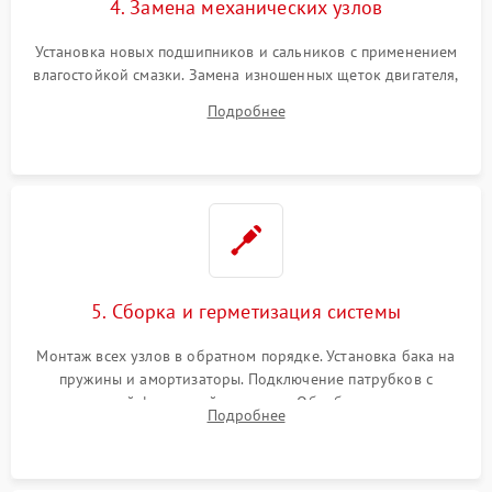
4. Замена механических узлов
Установка новых подшипников и сальников с применением
влагостойкой смазки. Замена изношенных щеток двигателя,
порванного ремня привода, неисправного сливного насоса
Подробнее
или поврежденной резиновой манжеты.
5. Сборка и герметизация системы
Монтаж всех узлов в обратном порядке. Установка бака на
пружины и амортизаторы. Подключение патрубков с
надежной фиксацией хомутами. Обработка стыков
Подробнее
герметиком для предотвращения возможных протечек воды.