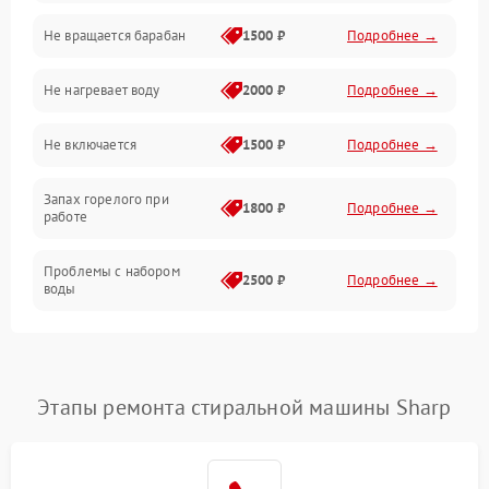
Не вращается барабан
1500 ₽
Подробнее →
Слив
Не нагревает воду
2000 ₽
Подробнее →
Программное обеспечение
Не включается
1500 ₽
Подробнее →
Запах горелого при
1800 ₽
Подробнее →
работе
Проблемы с набором
2500 ₽
Подробнее →
воды
Замена ТЭНа
2200 ₽
Подробнее →
Замена платы управления
2200 ₽
Подробнее →
Этапы ремонта стиральной машины Sharp