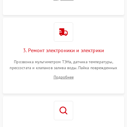
крестовины на износ, а манжеты люка на разрывы.
3. Ремонт электроники и электрики
Прозвонка мультиметром ТЭНа, датчика температуры,
прессостата и клапанов залива воды. Пайка поврежденных
дорожек или замена симисторов на плате управления.
Подробнее
Восстановление целостности проводки и контактов.