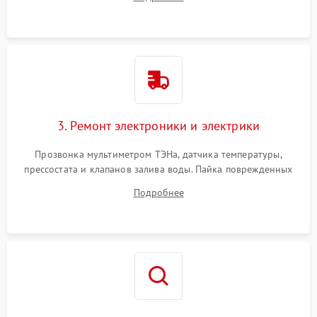
крестовины на износ, а манжеты люка на разрывы.
3. Ремонт электроники и электрики
Прозвонка мультиметром ТЭНа, датчика температуры,
прессостата и клапанов залива воды. Пайка поврежденных
дорожек или замена симисторов на плате управления.
Подробнее
Восстановление целостности проводки и контактов.