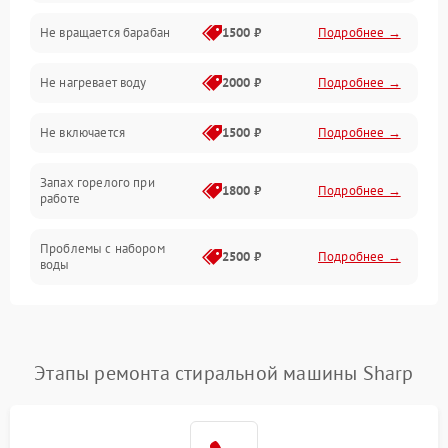
Не вращается барабан
1500 ₽
Подробнее →
Слив
Не нагревает воду
2000 ₽
Подробнее →
Программное обеспечение
Не включается
1500 ₽
Подробнее →
Запах горелого при
1800 ₽
Подробнее →
работе
Проблемы с набором
2500 ₽
Подробнее →
воды
Замена ТЭНа
2200 ₽
Подробнее →
Замена платы управления
2200 ₽
Подробнее →
Этапы ремонта стиральной машины Sharp