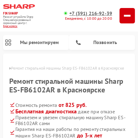
+7 (391) 216-92-39
FIX-SHARP
Ремонт устройств Sharp
Ежедневно, с 10:00 до 20:00
Специализированный
cервисный центр г.
Красноярск
Мы ремонтируем
Позвонить
ярске
Ремонт стиральной машины Sharp ES-FB6102AR в Красноярске
Ремонт стиральной машины Sharp
ES-FB6102AR в Красноярске
от 825 руб.
Стоимость ремонта
Ремонт микроволновых печей Sharp
Ремонт посудомоечных машин Sharp
Бесплатная диагностика
даже при отказе
Привезем и увезем стиральную машину Sharp ES-
FB6102AR сами
Гарантия на наши работы по ремонту стиральных
до 3-х лет
машин Sharp ES-FB6102AR