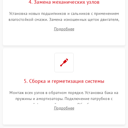
4. Замена механических узлов
Установка новых подшипников и сальников с применением
влагостойкой смазки. Замена изношенных щеток двигателя,
порванного ремня привода, неисправного сливного насоса
Подробнее
или поврежденной резиновой манжеты.
5. Сборка и герметизация системы
Монтаж всех узлов в обратном порядке. Установка бака на
пружины и амортизаторы. Подключение патрубков с
надежной фиксацией хомутами. Обработка стыков
Подробнее
герметиком для предотвращения возможных протечек воды.