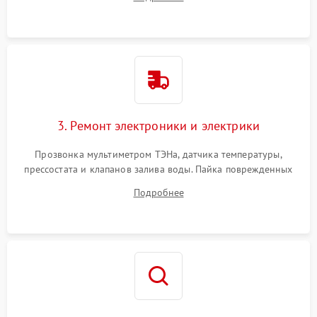
крестовины на износ, а манжеты люка на разрывы.
3. Ремонт электроники и электрики
Прозвонка мультиметром ТЭНа, датчика температуры,
прессостата и клапанов залива воды. Пайка поврежденных
дорожек или замена симисторов на плате управления.
Подробнее
Восстановление целостности проводки и контактов.