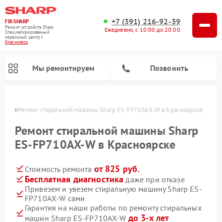
+7 (391) 216-92-39
FIX-SHARP
Ремонт устройств Sharp
Ежедневно, с 10:00 до 20:00
Специализированный
cервисный центр г.
Красноярск
Мы ремонтируем
Позвонить
ярске
Ремонт стиральной машины Sharp ES-FP710AX-W в Красноярске
Ремонт стиральной машины Sharp
ES-FP710AX-W в Красноярске
от 825 руб.
Стоимость ремонта
Ремонт микроволновых печей Sharp
Ремонт посудомоечных машин Sharp
Бесплатная диагностика
даже при отказе
Привезем и увезем стиральную машину Sharp ES-
FP710AX-W сами
Гарантия на наши работы по ремонту стиральных
до 3-х лет
машин Sharp ES-FP710AX-W