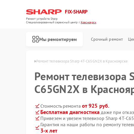
FIX-SHARP
Ремонт устройств Sharp
Специализированный cервисный центр г.
Красноярск
Мы ремонтируем
Срочный ремонт
Це
Sharp в Красноярске
Ремонт телевизора Sharp 4T-C65GN2X в Красноярске
Ремонт телевизора S
C65GN2X в Красноя
от 925 руб.
Стоимость ремонта
Бесплатная диагностика
даже при отказ
Ремонт микроволновых печей Sharp
Ремонт посудомоечных машин Sharp
Ремонт стиральных машин Sharp
Привезем и увезем телевизор Sharp 4T-C6
Гарантия на наши работы по ремонту теле
3-х лет