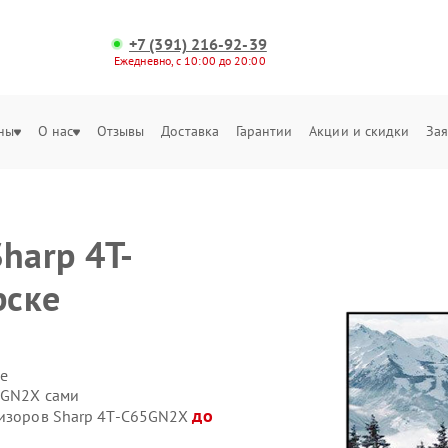
+7 (391) 216-92-39
Ежедневно, с 10:00 до 20:00
ны
О нас
Отзывы
Доставка
Гарантии
Акции и скидки
Зая
harp 4T-
рске
е
5GN2X сами
до
визоров Sharp 4T-C65GN2X