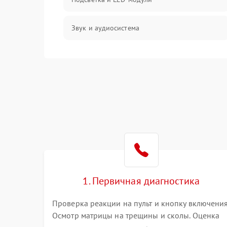
Звук и аудиосистема
Сигнал и приём каналов
Разъёмы и интерфейсы
Механические повреждения
Программное обеспечение
Корпус и механика
1. Первичная диагностика
Пульт и управление
Проверка реакции на пульт и кнопку включения
Осмотр матрицы на трещины и сколы. Оценка
Сеть и подключения