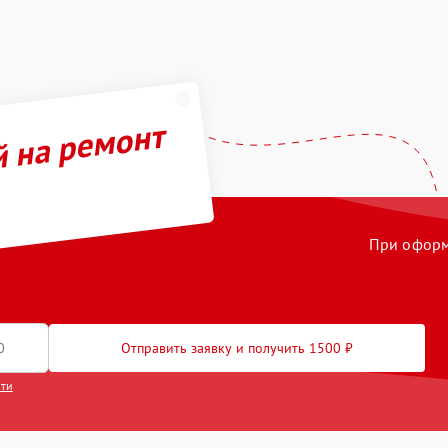
й на ремонт
При оформл
Отправить заявку и получить 1500 ₽
сти