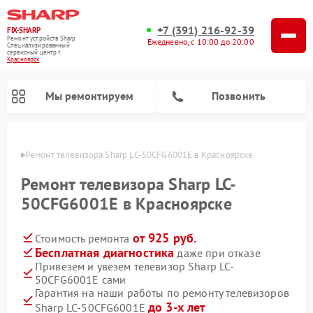
+7 (391) 216-92-39
FIX-SHARP
Ремонт устройств Sharp
Ежедневно, с 10:00 до 20:00
Специализированный
cервисный центр г.
Красноярск
Мы ремонтируем
Позвонить
ярске
Ремонт телевизора Sharp LC-50CFG6001E в Красноярске
Ремонт телевизора Sharp LC-
50CFG6001E в Красноярске
от 925 руб.
Стоимость ремонта
Ремонт микроволновых печей Sharp
Ремонт посудомоечных машин Sharp
Ремонт стиральных машин Sharp
Бесплатная диагностика
даже при отказе
Привезем и увезем телевизор Sharp LC-
50CFG6001E сами
Гарантия на наши работы по ремонту телевизоров
до 3-х лет
Sharp LC-50CFG6001E