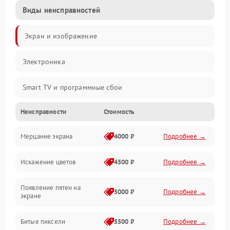
Виды неисправностей
Экран и изображение
Электроника
Smart TV и программные сбои
Неисправности
Стоимость
Питание и запуск
Мерцание экрана
4000 ₽
Подробнее →
Подсветка и LED-модули
Искажение цветов
4500 ₽
Подробнее →
Звук и аудиосистема
Появление пятен на
Сигнал и приём каналов
5000 ₽
Подробнее →
экране
Разъёмы и интерфейсы
Битые пиксели
5500 ₽
Подробнее →