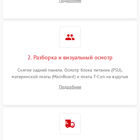
Подробнее
источников сигнала для выявления симптомов поломки.
2. Разборка и визуальный осмотр
Снятие задней панели. Осмотр блока питания (PSU),
материнской платы (MainBoard) и платы T-Con на вздутые
конденсаторы, прогары, окисления и микротрещины.
Подробнее
Проверка надежности фиксации и целостности шлейфов.