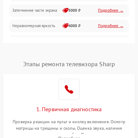
Механические повреждения
Затемнение части экрана
5000 ₽
Подробнее →
Программное обеспечение
Неравномерная яркость
4000 ₽
Подробнее →
Корпус и механика
Выгорание матрицы
6000 ₽
Подробнее →
Пульт и управление
Этапы ремонта телевизора Sharp
Сеть и подключения
Аудио
Сетевая
1. Первичная диагностика
Проверка реакции на пульт и кнопку включения. Осмотр
матрицы на трещины и сколы. Оценка звука, наличия
подсветки и индикаторов ошибок. Подключение тестовых