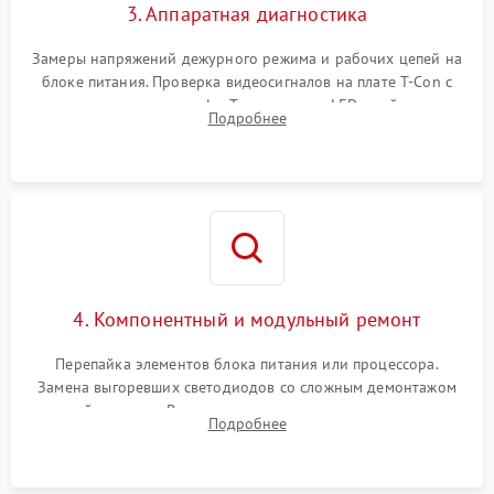
3. Аппаратная диагностика
Замеры напряжений дежурного режима и рабочих цепей на
блоке питания. Проверка видеосигналов на плате T-Con с
помощью осциллографа. Тестирование LED-драйвера и
Подробнее
светодиодных планок подсветки мультиметром.
4. Компонентный и модульный ремонт
Перепайка элементов блока питания или процессора.
Замена выгоревших светодиодов со сложным демонтажом
хрупкой матрицы. Восстановление поврежденных дорожек,
Подробнее
прошивка микросхем памяти EEPROM