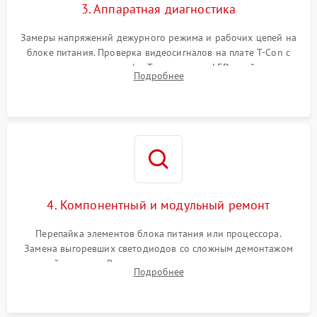
3. Аппаратная диагностика
Замеры напряжений дежурного режима и рабочих цепей на
блоке питания. Проверка видеосигналов на плате T-Con с
помощью осциллографа. Тестирование LED-драйвера и
Подробнее
светодиодных планок подсветки мультиметром.
4. Компонентный и модульный ремонт
Перепайка элементов блока питания или процессора.
Замена выгоревших светодиодов со сложным демонтажом
хрупкой матрицы. Восстановление поврежденных дорожек,
Подробнее
прошивка микросхем памяти EEPROM