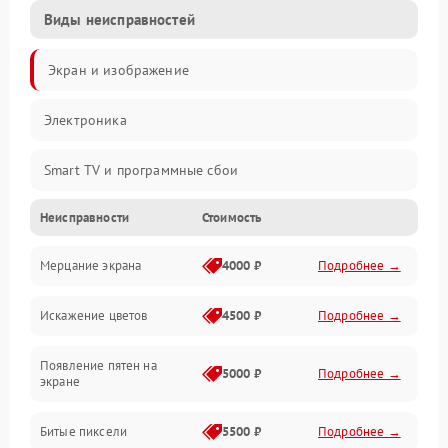
Виды неисправностей
Экран и изображение
Электроника
Smart TV и программные сбои
Неисправности
Стоимость
Питание и запуск
Мерцание экрана
4000 ₽
Подробнее →
Подсветка и LED-модули
Искажение цветов
4500 ₽
Подробнее →
Звук и аудиосистема
Появление пятен на
Сигнал и приём каналов
5000 ₽
Подробнее →
экране
Разъёмы и интерфейсы
Битые пиксели
5500 ₽
Подробнее →