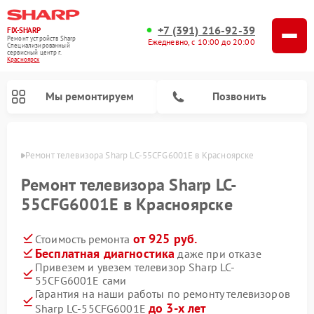
+7 (391) 216-92-39
FIX-SHARP
Ремонт устройств Sharp
Ежедневно, с 10:00 до 20:00
Специализированный
cервисный центр г.
Красноярск
Мы ремонтируем
Позвонить
ярске
Ремонт телевизора Sharp LC-55CFG6001E в Красноярске
Ремонт телевизора Sharp LC-
55CFG6001E в Красноярске
от 925 руб.
Стоимость ремонта
Ремонт микроволновых печей Sharp
Ремонт посудомоечных машин Sharp
Ремонт стиральных машин Sharp
Бесплатная диагностика
даже при отказе
Привезем и увезем телевизор Sharp LC-
55CFG6001E сами
Гарантия на наши работы по ремонту телевизоров
до 3-х лет
Sharp LC-55CFG6001E