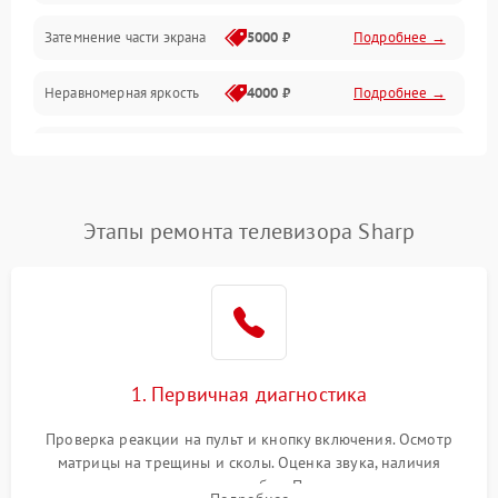
Механические повреждения
Затемнение части экрана
5000 ₽
Подробнее →
Программное обеспечение
Неравномерная яркость
4000 ₽
Подробнее →
Корпус и механика
Выгорание матрицы
6000 ₽
Подробнее →
Пульт и управление
Этапы ремонта телевизора Sharp
Сеть и подключения
Аудио
Сетевая
1. Первичная диагностика
Проверка реакции на пульт и кнопку включения. Осмотр
матрицы на трещины и сколы. Оценка звука, наличия
подсветки и индикаторов ошибок. Подключение тестовых