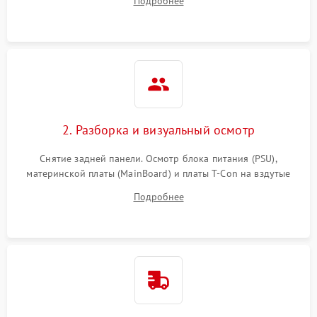
Подробнее
источников сигнала для выявления симптомов поломки.
2. Разборка и визуальный осмотр
Снятие задней панели. Осмотр блока питания (PSU),
материнской платы (MainBoard) и платы T-Con на вздутые
конденсаторы, прогары, окисления и микротрещины.
Подробнее
Проверка надежности фиксации и целостности шлейфов.