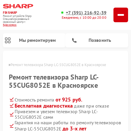
+7 (391) 216-92-39
FIX-SHARP
Ремонт устройств Sharp
Ежедневно, с 10:00 до 20:00
Специализированный
cервисный центр г.
Красноярск
Мы ремонтируем
Позвонить
ярске
Ремонт телевизора Sharp LC-55CUG8052E в Красноярске
Ремонт телевизора Sharp LC-
55CUG8052E в Красноярске
от 925 руб.
Стоимость ремонта
Ремонт микроволновых печей Sharp
Ремонт посудомоечных машин Sharp
Ремонт стиральных машин Sharp
Бесплатная диагностика
даже при отказе
Привезем и увезем телевизор Sharp LC-
55CUG8052E сами
Гарантия на наши работы по ремонту телевизоров
до 3-х лет
Sharp LC-55CUG8052E