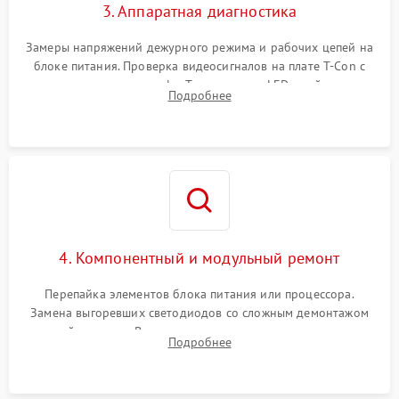
3. Аппаратная диагностика
Замеры напряжений дежурного режима и рабочих цепей на
блоке питания. Проверка видеосигналов на плате T-Con с
помощью осциллографа. Тестирование LED-драйвера и
Подробнее
светодиодных планок подсветки мультиметром.
4. Компонентный и модульный ремонт
Перепайка элементов блока питания или процессора.
Замена выгоревших светодиодов со сложным демонтажом
хрупкой матрицы. Восстановление поврежденных дорожек,
Подробнее
прошивка микросхем памяти EEPROM