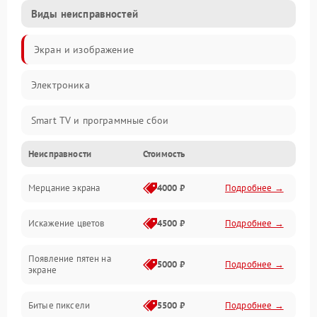
Виды неисправностей
Экран и изображение
Электроника
Smart TV и программные сбои
Неисправности
Стоимость
Питание и запуск
Мерцание экрана
4000 ₽
Подробнее →
Подсветка и LED-модули
Искажение цветов
4500 ₽
Подробнее →
Звук и аудиосистема
Появление пятен на
Сигнал и приём каналов
5000 ₽
Подробнее →
экране
Разъёмы и интерфейсы
Битые пиксели
5500 ₽
Подробнее →