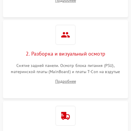
Подробнее
источников сигнала для выявления симптомов поломки.
2. Разборка и визуальный осмотр
Снятие задней панели. Осмотр блока питания (PSU),
материнской платы (MainBoard) и платы T-Con на вздутые
конденсаторы, прогары, окисления и микротрещины.
Подробнее
Проверка надежности фиксации и целостности шлейфов.