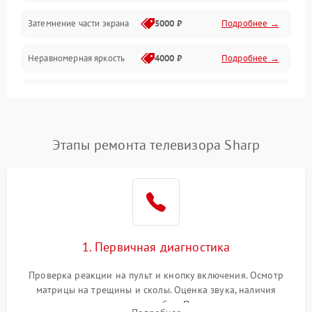
Механические повреждения
Затемнение части экрана
5000 ₽
Подробнее →
Программное обеспечение
Неравномерная яркость
4000 ₽
Подробнее →
Корпус и механика
Выгорание матрицы
6000 ₽
Подробнее →
Пульт и управление
Этапы ремонта телевизора Sharp
Сеть и подключения
Аудио
Сетевая
1. Первичная диагностика
Проверка реакции на пульт и кнопку включения. Осмотр
матрицы на трещины и сколы. Оценка звука, наличия
подсветки и индикаторов ошибок. Подключение тестовых