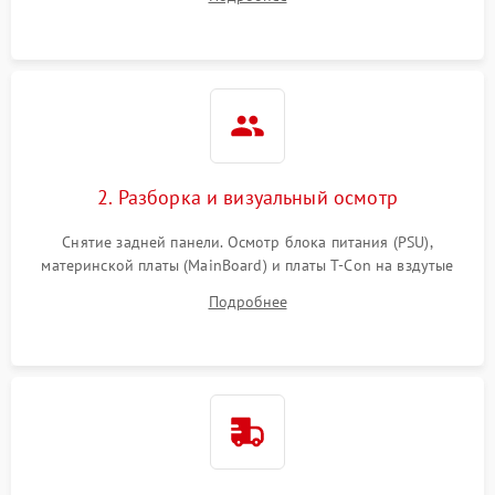
источников сигнала для выявления симптомов поломки.
2. Разборка и визуальный осмотр
Снятие задней панели. Осмотр блока питания (PSU),
материнской платы (MainBoard) и платы T-Con на вздутые
конденсаторы, прогары, окисления и микротрещины.
Подробнее
Проверка надежности фиксации и целостности шлейфов.