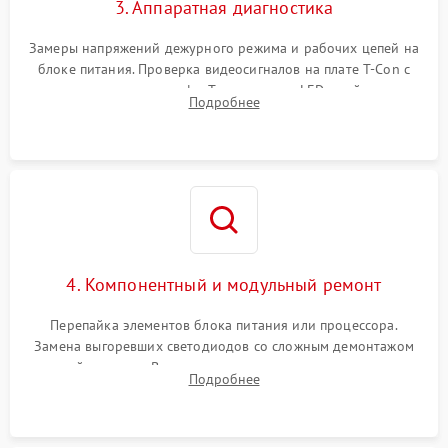
3. Аппаратная диагностика
Замеры напряжений дежурного режима и рабочих цепей на
блоке питания. Проверка видеосигналов на плате T-Con с
помощью осциллографа. Тестирование LED-драйвера и
Подробнее
светодиодных планок подсветки мультиметром.
4. Компонентный и модульный ремонт
Перепайка элементов блока питания или процессора.
Замена выгоревших светодиодов со сложным демонтажом
хрупкой матрицы. Восстановление поврежденных дорожек,
Подробнее
прошивка микросхем памяти EEPROM