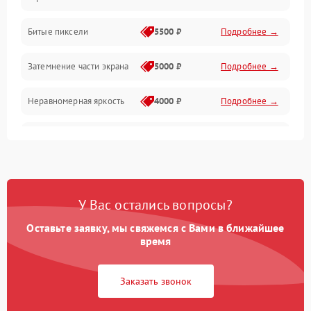
Разъёмы и интерфейсы
Битые пиксели
5500 ₽
Подробнее →
Механические повреждения
Затемнение части экрана
5000 ₽
Подробнее →
Программное обеспечение
Неравномерная яркость
4000 ₽
Подробнее →
Корпус и механика
Выгорание матрицы
6000 ₽
Подробнее →
Пульт и управление
Сеть и подключения
У Вас остались вопросы?
Оставьте заявку, мы свяжемся с Вами в ближайшее
Аудио
время
Сетевая
Заказать звонок