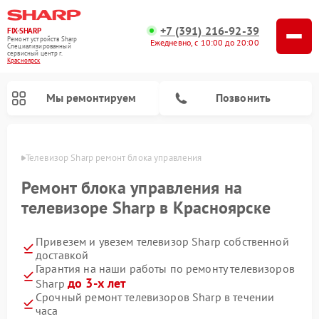
+7 (391) 216-92-39
FIX-SHARP
Ремонт устройств Sharp
Ежедневно, с 10:00 до 20:00
Специализированный
cервисный центр г.
Красноярск
Мы ремонтируем
Позвонить
ярске
Телевизор Sharp ремонт блока управления
Ремонт блока управления на
телевизоре Sharp в Красноярске
Привезем и увезем телевизор Sharp собственной
Ремонт микроволновых печей Sharp
Ремонт посудомоечных машин Sharp
Ремонт стиральных машин Sharp
доставкой
Гарантия на наши работы по ремонту телевизоров
до 3-х лет
Sharp
Срочный ремонт телевизоров Sharp в течении
часа