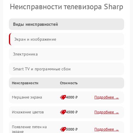
Неисправности телевизора Sharp
Виды неисправностей
Экран и изображение
Электроника
Smart TV и программные сбои
Неисправности
Стоимость
Питание и запуск
Мерцание экрана
4000 ₽
Подробнее →
Подсветка и LED-модули
Искажение цветов
4500 ₽
Подробнее →
Звук и аудиосистема
Появление пятен на
Сигнал и приём каналов
5000 ₽
Подробнее →
экране