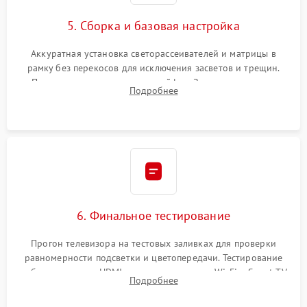
5. Сборка и базовая настройка
Аккуратная установка светорассеивателей и матрицы в
рамку без перекосов для исключения засветов и трещин.
Подключение внутренних шлейфов. Закрытие корпуса.
Подробнее
Сброс настроек и обновление программного обеспечения.
6. Финальное тестирование
Прогон телевизора на тестовых заливках для проверки
равномерности подсветки и цветопередачи. Тестирование
работы разъемов HDMI, динамиков, модуля Wi-Fi и Smart TV
Подробнее
в рабочем режиме в течение нескольких часов.