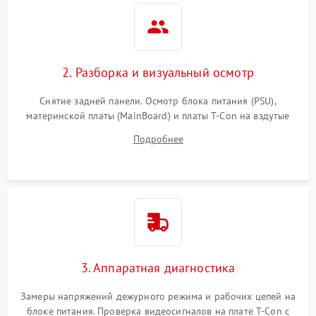
2. Разборка и визуальный осмотр
Снятие задней панели. Осмотр блока питания (PSU),
материнской платы (MainBoard) и платы T-Con на вздутые
конденсаторы, прогары, окисления и микротрещины.
Подробнее
Проверка надежности фиксации и целостности шлейфов.
3. Аппаратная диагностика
Замеры напряжений дежурного режима и рабочих цепей на
блоке питания. Проверка видеосигналов на плате T-Con с