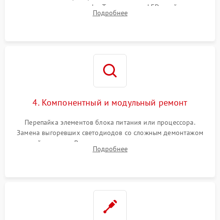
помощью осциллографа. Тестирование LED-драйвера и
Подробнее
светодиодных планок подсветки мультиметром.
4. Компонентный и модульный ремонт
Перепайка элементов блока питания или процессора.
Замена выгоревших светодиодов со сложным демонтажом
хрупкой матрицы. Восстановление поврежденных дорожек,
Подробнее
прошивка микросхем памяти EEPROM