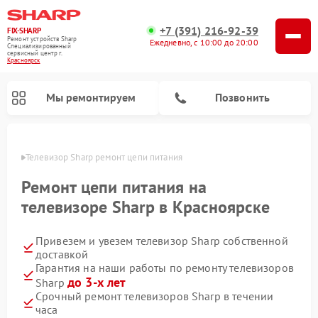
+7 (391) 216-92-39
FIX-SHARP
Ремонт устройств Sharp
Ежедневно, с 10:00 до 20:00
Специализированный
cервисный центр г.
Красноярск
Мы ремонтируем
Позвонить
ярске
Телевизор Sharp ремонт цепи питания
Ремонт цепи питания на
телевизоре Sharp в Красноярске
Привезем и увезем телевизор Sharp собственной
Ремонт микроволновых печей Sharp
Ремонт посудомоечных машин Sharp
Ремонт стиральных машин Sharp
доставкой
Гарантия на наши работы по ремонту телевизоров
до 3-х лет
Sharp
Срочный ремонт телевизоров Sharp в течении
часа