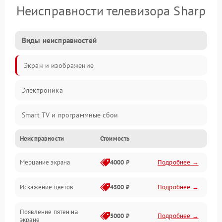
Неисправности телевизора Sharp
Виды неисправностей
Экран и изображение
Электроника
Smart TV и программные сбои
Неисправности
Стоимость
Питание и запуск
Мерцание экрана
4000 ₽
Подробнее →
Подсветка и LED-модули
Искажение цветов
4500 ₽
Подробнее →
Звук и аудиосистема
Появление пятен на
Сигнал и приём каналов
5000 ₽
Подробнее →
экране