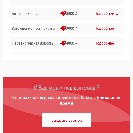
Разъёмы и интерфейсы
Битые пиксели
5500 ₽
Подробнее →
Механические повреждения
Затемнение части экрана
5000 ₽
Подробнее →
Программное обеспечение
Неравномерная яркость
4000 ₽
Подробнее →
Корпус и механика
Выгорание матрицы
6000 ₽
Подробнее →
Пульт и управление
Сеть и подключения
У Вас остались вопросы?
Оставьте заявку, мы свяжемся с Вами в ближайшее
Аудио
время
Сетевая
Заказать звонок