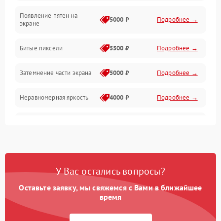
Появление пятен на
Сигнал и приём каналов
5000 ₽
Подробнее →
экране
Разъёмы и интерфейсы
Битые пиксели
5500 ₽
Подробнее →
Механические повреждения
Затемнение части экрана
5000 ₽
Подробнее →
Программное обеспечение
Неравномерная яркость
4000 ₽
Подробнее →
Корпус и механика
Выгорание матрицы
6000 ₽
Подробнее →
Пульт и управление
Сеть и подключения
У Вас остались вопросы?
Оставьте заявку, мы свяжемся с Вами в ближайшее
Аудио
время
Сетевая