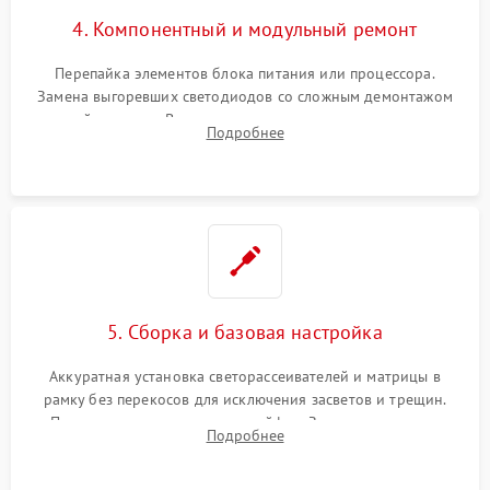
4. Компонентный и модульный ремонт
Перепайка элементов блока питания или процессора.
Замена выгоревших светодиодов со сложным демонтажом
хрупкой матрицы. Восстановление поврежденных дорожек,
Подробнее
прошивка микросхем памяти EEPROM
5. Сборка и базовая настройка
Аккуратная установка светорассеивателей и матрицы в
рамку без перекосов для исключения засветов и трещин.
Подключение внутренних шлейфов. Закрытие корпуса.
Подробнее
Сброс настроек и обновление программного обеспечения.