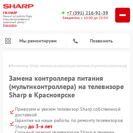
+7 (391) 216-92-39
FIX-SHARP
Ремонт устройств Sharp
Ежедневно, с 10:00 до 20:00
Специализированный
cервисный центр г.
Красноярск
Мы ремонтируем
Позвонить
ярске
Телевизор Sharp замена контроллера питания (мультиконтроллера)
Замена контроллера питания
(мультиконтроллера) на телевизоре
Sharp в Красноярске
Ремонт микроволновых печей Sharp
Ремонт посудомоечных машин Sharp
Ремонт стиральных машин Sharp
Привезем и увезем телевизор Sharp собственной
доставкой
Гарантия на наши работы по ремонту телевизоров
до 3-х лет
Sharp
Срочный ремонт телевизоров Sharp в течении