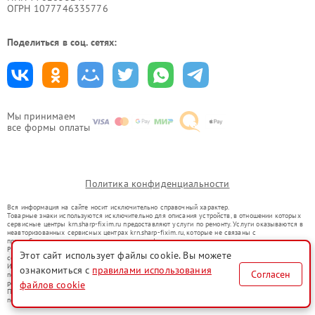
ОГРН 1077746335776
Поделиться в соц. сетях:
Мы принимаем
все формы оплаты
Политика конфиденциальности
Вся информация на сайте носит исключительно справочный характер.
Товарные знаки используются исключительно для описания устройств, в отношении которых
сервисные центры krn.sharp-fixim.ru предоставляют услуги по ремонту. Услуги оказываются в
неавторизованных сервисных центрах krn.sharp-fixim.ru, которые не связаны с
правообладателями товарных знаков или их официальными представителями.
Ремонт осуществляется для устройств, уже введенных в гражданский оборот в соответствии
Этот сайт использует файлы cookie. Вы можете
со статьей 1487 ГК РФ.
Использование товарных знаков не преследует цели индивидуализации услуг или введения
ознакомиться с
правилами использования
Согласен
потребителей в заблуждение, а служит для информирования о предоставляемых услугах по
ремонту техники указанных брендов.
файлов cookie
Представленная на сайте информация не является публичной офертой, определяемой
положениями Статьи 437(2) Гражданского кодекса РФ