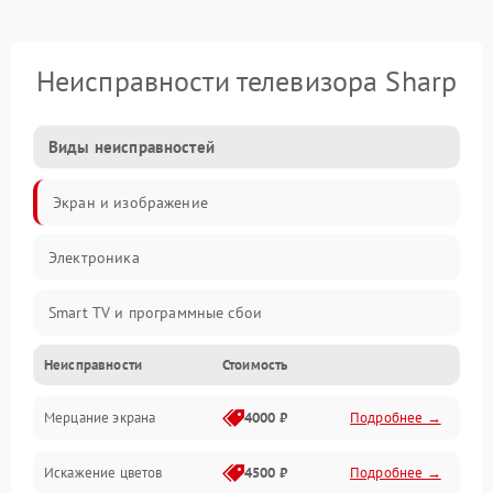
Неисправности телевизора Sharp
Виды неисправностей
Экран и изображение
Электроника
Smart TV и программные сбои
Неисправности
Стоимость
Питание и запуск
Мерцание экрана
4000 ₽
Подробнее →
Подсветка и LED-модули
Искажение цветов
4500 ₽
Подробнее →
Звук и аудиосистема