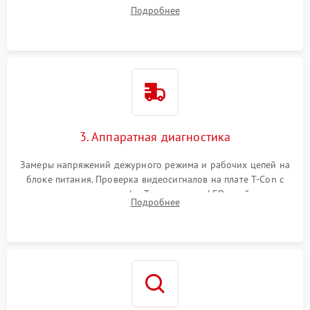
конденсаторы, прогары, окисления и микротрещины.
Подробнее
Проверка надежности фиксации и целостности шлейфов.
3. Аппаратная диагностика
Замеры напряжений дежурного режима и рабочих цепей на
блоке питания. Проверка видеосигналов на плате T-Con с
помощью осциллографа. Тестирование LED-драйвера и
Подробнее
светодиодных планок подсветки мультиметром.