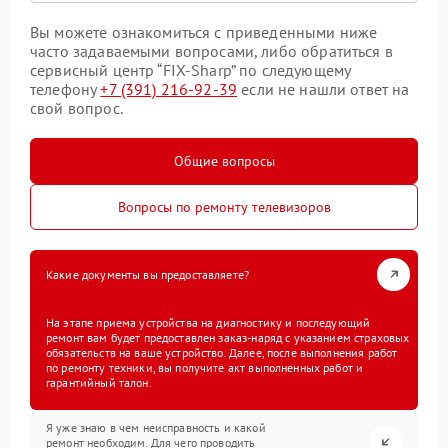
Вы можете ознакомиться с приведенными ниже
часто задаваемыми вопросами, либо обратиться в
сервисный центр “FIX-Sharp” по следующему
телефону
+7 (391) 216-92-39
если не нашли ответ на
свой вопрос.
Общие вопросы
Вопросы по ремонту телевизоров
Какие документы вы предоставляете?
На этапе приема устройства на диагностику и последующий
ремонт вам будет предоставлен заказ-наряд с указанием страховых
обязательств на ваше устройство. Далее, после выполнения работ
по ремонту техники, вы получите акт выполненных работ и
гарантийный талон.
Я уже знаю в чем неисправность и какой
ремонт необходим. Для чего проводить