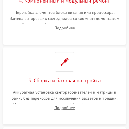
4. Компонентный и модульный ремонт
Перепайка элементов блока питания или процессора.
Замена выгоревших светодиодов со сложным демонтажом
хрупкой матрицы. Восстановление поврежденных дорожек,
Подробнее
прошивка микросхем памяти EEPROM
5. Сборка и базовая настройка
Аккуратная установка светорассеивателей и матрицы в
рамку без перекосов для исключения засветов и трещин.
Подключение внутренних шлейфов. Закрытие корпуса.
Подробнее
Сброс настроек и обновление программного обеспечения.