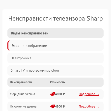
Неисправности телевизора Sharp
Виды неисправностей
Экран и изображение
Электроника
Smart TV и программные сбои
Неисправности
Стоимость
Питание и запуск
Мерцание экрана
4000 ₽
Подробнее →
Подсветка и LED-модули
Искажение цветов
4500 ₽
Подробнее →
Звук и аудиосистема