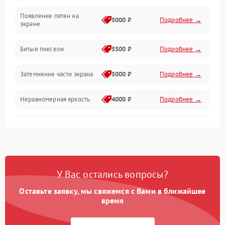
Появление пятен на
Сигнал и приём каналов
5000 ₽
Подробнее →
экране
Разъёмы и интерфейсы
Битые пиксели
5500 ₽
Подробнее →
Механические повреждения
Затемнение части экрана
5000 ₽
Подробнее →
Программное обеспечение
Неравномерная яркость
4000 ₽
Подробнее →
Корпус и механика
Выгорание матрицы
6000 ₽
Подробнее →
Пульт и управление
Сеть и подключения
У Вас остались вопросы?
Оставьте заявку, мы свяжемся с Вами в ближайшее
Аудио
время
Сетевая