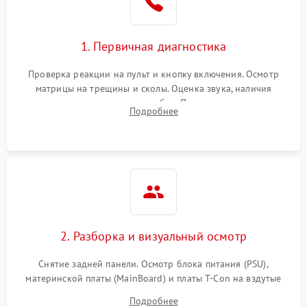
1. Первичная диагностика
Проверка реакции на пульт и кнопку включения. Осмотр
матрицы на трещины и сколы. Оценка звука, наличия
подсветки и индикаторов ошибок. Подключение тестовых
Подробнее
источников сигнала для выявления симптомов поломки.
2. Разборка и визуальный осмотр
Снятие задней панели. Осмотр блока питания (PSU),
материнской платы (MainBoard) и платы T-Con на вздутые
конденсаторы, прогары, окисления и микротрещины.
Подробнее
Проверка надежности фиксации и целостности шлейфов.