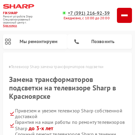
+7 (391) 216-92-39
FIX-SHARP
Ремонт устройств Sharp
Ежедневно, с 10:00 до 20:00
Специализированный
cервисный центр г.
Красноярск
Мы ремонтируем
Позвонить
ярске
Телевизор Sharp замена трансформаторов подсветки
Замена трансформаторов
подсветки на телевизоре Sharp в
Красноярске
Ремонт микроволновых печей Sharp
Ремонт посудомоечных машин Sharp
Ремонт стиральных машин Sharp
Привезем и увезем телевизор Sharp собственной
доставкой
Гарантия на наши работы по ремонту телевизоров
до 3-х лет
Sharp
Срочный ремонт телевизоров Sharp в течении