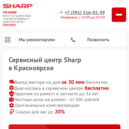
+7 (391) 216-92-39
FIX-SHARP
Ремонт устройств Sharp
Ежедневно, с 10:00 до 20:00
Специализированный
cервисный центр г.
Красноярск
Мы ремонтируем
Позвонить
Сервисный центр Sharp
в Красноярске
за 30 мин
Выезд мастера на дом
бесплатно
бесплатно
Диагностика в сервисном центре
Гарантия на ремонт и запчасти до 3х лет
Честные цены на ремонт - от 300 рублей
Оригинальные комплектующие
20%
Скидка для вас до
Ремонт микроволновых печей Sharp
Ремонт посудомоечных машин Sharp
Ремонт стиральных машин Sharp