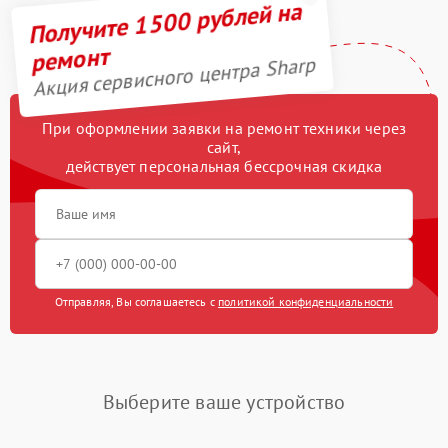
Получите 1500 рублей на
Ремонт механизма
500 рублей
открывания двери
ремонт
Акция сервисного центра Sharp
Ремонт двигателя
590 рублей
поддона
При оформлении заявки на ремонт техники через
Замена ТЭН
850 рублей
сайт,
действует персональная бессрочная скидка
Замена силового
900 рублей
трансформатора
Замена лампочки
400 рублей
Отправляя, Вы соглашаетесь с
политикой конфиденциальности
Выберите ваше устройство