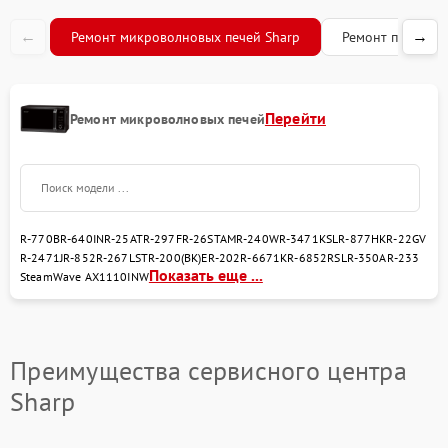
←
→
Ремонт микроволновых печей Sharp
Ремонт посудом
Перейти
Ремонт микроволновых печей
R-770B
R-640IN
R-25AT
R-297F
R-26STAM
R-240W
R-3471KSL
R-877HK
R-22GV
R-2471J
R-852
R-267LST
R-200(BK)E
R-202
R-6671K
R-6852RSL
R-350A
R-233
Показать еще ...
SteamWave AX1110INW
Преимущества сервисного центра
Sharp