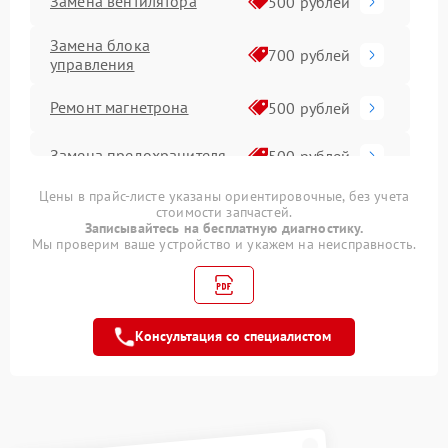
Замена вентилятора
500 рублей
Замена блока
700 рублей
управления
Ремонт магнетрона
500 рублей
Замена предохранителя
500 рублей
Цены в прайс-листе указаны ориентировочные, без учета
Ремонт переключателей
500 рублей
стоимости запчастей.
режимов
Записывайтесь на бесплатную диагностику.
Мы проверим ваше устройство и укажем на неисправность.
Прошивка
1000 рублей
Замена платы
500 рублей
управления
Консультация со специалистом
Ремонт платы управления
500 рублей
(восстановление)
Замена датчиков
500 рублей