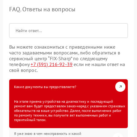
FAQ. Ответы на вопросы
Вы можете ознакомиться с приведенными ниже
часто задаваемыми вопросами, либо обратиться в
сервисный центр “FIX-Sharp” по следующему
телефону
+7 (391) 216-92-39
если не нашли ответ на
свой вопрос.
Какие документы вы предоставляете?
На этапе приема устройства на диагностику и последующий
ремонт вам будет предоставлен заказ-наряд с указанием страховых
обязательств на ваше устройство. Далее, после выполнения работ
по ремонту техники, вы получите акт выполненных работ и
гарантийный талон.
Я уже знаю в чем неисправность и какой